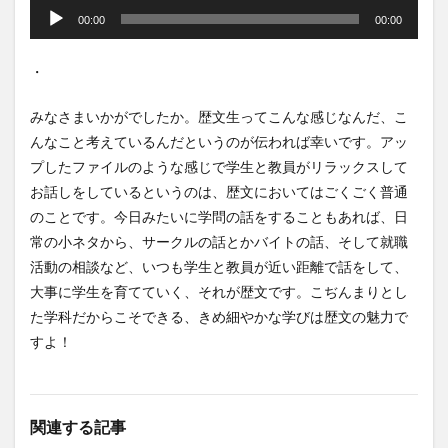
声
00:00
00:00
プ
レ
・
ー
ヤ
みなさまいかがでしたか。歴文生ってこんな感じなんだ、こ
ー
んなこと考えているんだというのが伝われば幸いです。アッ
プしたファイルのような感じで学生と教員がリラックスして
お話しをしているというのは、歴文においてはごくごく普通
のことです。今日みたいに学問の話をすることもあれば、日
常の小ネタから、サークルの話とかバイトの話、そして就職
活動の相談など、いつも学生と教員が近い距離で話をして、
大事に学生を育てていく、それが歴文です。こぢんまりとし
た学科だからこそできる、きめ細やかな学びは歴文の魅力で
すよ！
関連する記事