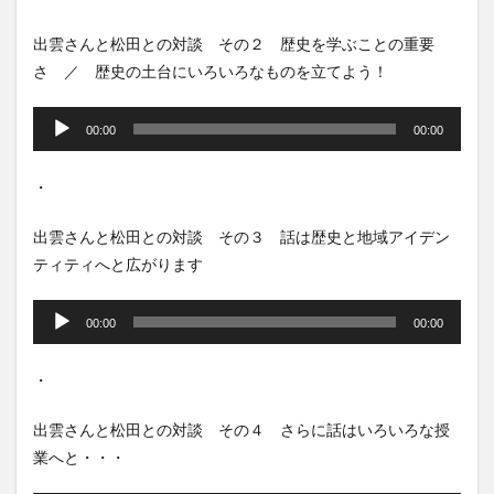
ー
ヤ
出雲さんと松田との対談 その２ 歴史を学ぶことの重要
ー
さ ／ 歴史の土台にいろいろなものを立てよう！
音
声
00:00
00:00
プ
レ
・
ー
ヤ
出雲さんと松田との対談 その３ 話は歴史と地域アイデン
ー
ティティへと広がります
音
声
00:00
00:00
プ
レ
・
ー
ヤ
出雲さんと松田との対談 その４ さらに話はいろいろな授
ー
業へと・・・
音