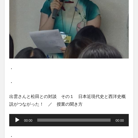
・
・
出雲さんと松田との対談 その１ 日本近現代史と西洋史概
説がつながった！ ／ 授業の聞き方
音
声
00:00
00:00
プ
レ
・