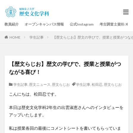
教員紹介
オープンキャンパス情報
公式Instagram
考古調査士資格につ
HOME
学生記事
【歴文らじお】歴文の学びで、授業と授業がつな
【歴文らじお】歴文の学びで、授業と授業がつ
ながる喜び！
学生記事
,
歴文ニュース
,
歴文らじお
学生記事
,
松田忍
,
歴文らじお
こんにちは、松田忍です。
本日は歴史文化学科2年生の出雲淑恵さんへのインタビューを
アップいたします。
私は授業各回の最後にコメントシートを書いてもらっていま