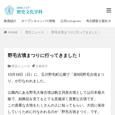
教員紹介
オープンキャンパス情報
公式Instagram
考古調査士資格につ
HOME
歴文ニュース
野毛古墳まつりに行ってきました！
野毛古墳まつりに行ってきました！
歴文ニュース
小泉玲子
10月18日（日）に、玉川野毛町公園で「第8回野毛古墳まつ
り」が行なわれました。
公園内にある野毛大塚古墳は帆立貝形古墳としては日本最大
級で、副葬品を見てもとても意義深く貴重な古墳です。
この貴重な古墳をたくさんの人に知ってもらい、大切に保存
していくために行なわれるのが「野毛古墳まつり」です。