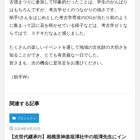
古墳まつりに参加して印象的だったことは、学生のがんばり
はもちろんですが、考古学ゼミのつながりの強さです。
助手Iさんをはじめとした考古学専攻のOGが当たり前のよう
に集まって話に花を咲かせている様子などは、考古学ゼミな
らではで、ステキだなぁと感じました。
たくさんの楽しいイベントを通して地域の文化財の大切さを
知ることができ、とても有意義な一日でした。
皆さまも、次の機会に是非足をお運びください。
（助手W）
関連する記事
プロジェクト
2024年9月25日
【次世代継承PJ】相模里神楽垣澤社中の垣澤先生にイン