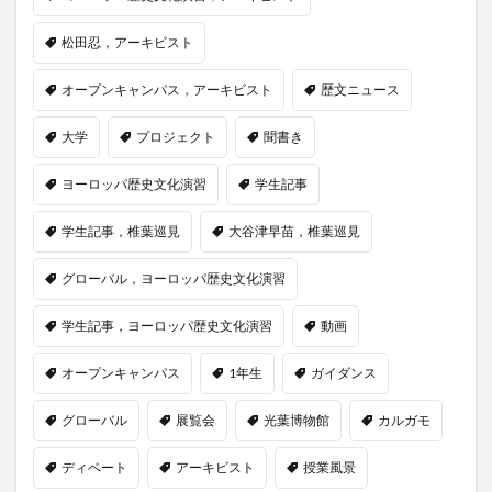
松田忍，アーキビスト
オープンキャンパス，アーキビスト
歴文ニュース
大学
プロジェクト
聞書き
ヨーロッパ歴史文化演習
学生記事
学生記事，椎葉巡見
大谷津早苗，椎葉巡見
グローバル，ヨーロッパ歴史文化演習
学生記事，ヨーロッパ歴史文化演習
動画
オープンキャンパス
1年生
ガイダンス
グローバル
展覧会
光葉博物館
カルガモ
ディベート
アーキビスト
授業風景