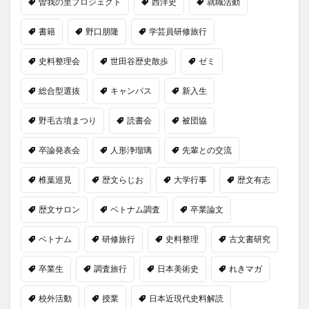
曽我の里プロジェクト
西洋史
就職活動
書籍
野口朋隆
学芸員研修旅行
史料整理会
世田谷歴史散歩
ゼミ
総合型選抜
キャンパス
新入生
野毛古墳まつり
読書会
被団協
卒論発表会
人形浄瑠璃
先輩との交流
椎葉巡見
歴文らじお
大学行事
歴文有志
歴文サロン
ベトナム調査
卒業論文
ベトナム
研修旅行
史料整理
古文書研究
卒業生
調査旅行
日本美術史
れきマガ
校外活動
授業
日本近現代史料解読