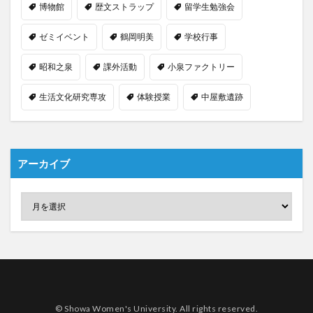
博物館
歴文ストラップ
留学生勉強会
ゼミイベント
鶴岡明美
学校行事
昭和之泉
課外活動
小泉ファクトリー
生活文化研究専攻
体験授業
中屋敷遺跡
アーカイブ
© Showa Women's University. All rights reserved.