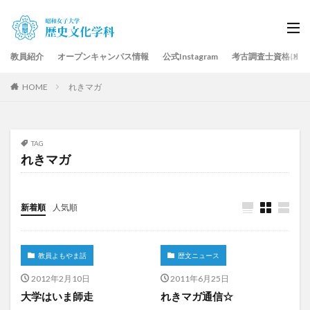
教員紹介
オープンキャンパス情報
公式Instagram
考古調査士資格につ
HOME
れきマガ
TAG
れきマガ
新着順
人気順
教員よもやま話
歴文ニュース
2012年2月10日
2011年6月25日
大学はいま師走
れきマガ通信☆