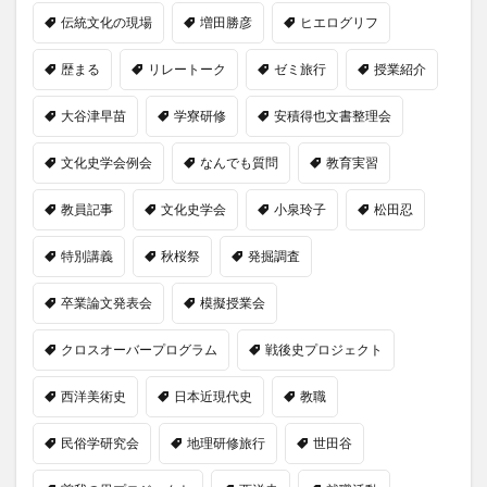
伝統文化の現場
増田勝彦
ヒエログリフ
歴まる
リレートーク
ゼミ旅行
授業紹介
大谷津早苗
学寮研修
安積得也文書整理会
文化史学会例会
なんでも質問
教育実習
教員記事
文化史学会
小泉玲子
松田忍
特別講義
秋桜祭
発掘調査
卒業論文発表会
模擬授業会
クロスオーバープログラム
戦後史プロジェクト
西洋美術史
日本近現代史
教職
民俗学研究会
地理研修旅行
世田谷