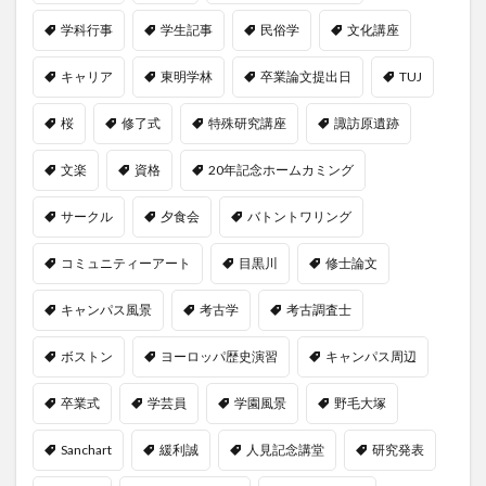
学科行事
学生記事
民俗学
文化講座
キャリア
東明学林
卒業論文提出日
TUJ
桜
修了式
特殊研究講座
諏訪原遺跡
文楽
資格
20年記念ホームカミング
サークル
夕食会
バトントワリング
コミュニティーアート
目黒川
修士論文
キャンパス風景
考古学
考古調査士
ボストン
ヨーロッパ歴史演習
キャンパス周辺
卒業式
学芸員
学園風景
野毛大塚
Sanchart
緩利誠
人見記念講堂
研究発表