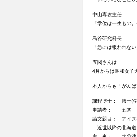
中山専攻主任
「学位は一生もの。
島谷研究科長
「急には報われない
五関さんは
4月からは昭和女子
本人からも「がんば
課程博士： 博士(学
申請者： 五関 
論文題目： アイヌ
―近世以降の北海道
主 査： 大谷津