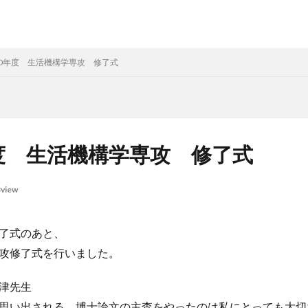
30年度 生活機構学専攻 修了式
度 生活機構学専攻 修了式
view
了式のあと、
攻修了式を行いました。
津先生
思い出される。博士論文の主査をやったのは私にとっても大切