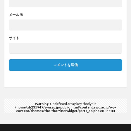
メール
※
サイト
Warning
: Undefined array key "body" in
/home/xb235947/swu.ac.jp/public_html/content.swu.ac.jp/wp-
content/themes/the-thor/inc/widget/parts_ad.php
on line
44