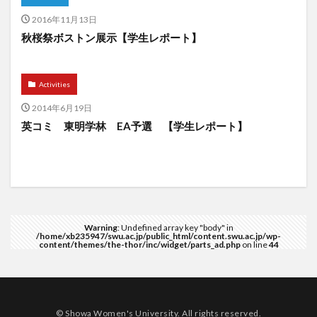
2016年11月13日
秋桜祭ボストン展示【学生レポート】
Activities
2014年6月19日
英コミ 東明学林 EA予選 【学生レポート】
Warning
: Undefined array key "body" in
/home/xb235947/swu.ac.jp/public_html/content.swu.ac.jp/wp-
content/themes/the-thor/inc/widget/parts_ad.php
on line
44
© Showa Women's University. All rights reserved.