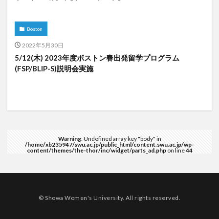
Boston
2022年5月30日
5/12(木) 2023年度ボストン春出発留学プログラム
(FSP/BLIP-S)説明会実施
Warning
: Undefined array key "body" in
/home/xb235947/swu.ac.jp/public_html/content.swu.ac.jp/wp-
content/themes/the-thor/inc/widget/parts_ad.php
on line
44
© Showa Women's University. All rights reserved.