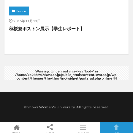
Boston
2016年11月13日
秋桜祭ボストン展示【学生レポート】
Warning
: Undefined array key "body" in
/home/xb235947/swu.ac.jp/public_html/content.swu.ac.jp/wp-
content/themes/the-thor/inc/widget/parts_ad.php
on line
44
© Showa Women's University. All rights reserved.
ホーム
シェア
メニュー
TOPへ