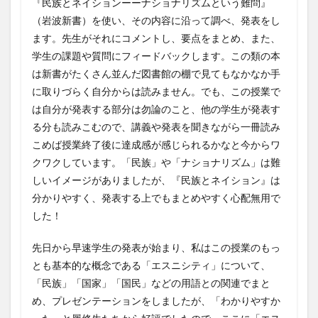
『民族とネイションーーナショナリズムという難問』
（岩波新書）を使い、その内容に沿って調べ、発表をし
ます。先生がそれにコメントし、要点をまとめ、また、
学生の課題や質問にフィードバックします。この類の本
は新書がたくさん並んだ図書館の棚で見てもなかなか手
に取りづらく自分からは読みません。でも、この授業で
は自分が発表する部分は勿論のこと、他の学生が発表す
る分も読みこむので、講義や発表を聞きながら一冊読み
こめば授業終了後に達成感が感じられるかなと今からワ
クワクしています。「民族」や「ナショナリズム」は難
しいイメージがありましたが、『民族とネイション』は
分かりやすく、発表する上でもまとめやすく心配無用で
した！
先日から早速学生の発表が始まり、私はこの授業のもっ
とも基本的な概念である「エスニシティ」について、
「民族」「国家」「国民」などの用語との関連でまと
め、プレゼンテーションをしましたが、「わかりやすか