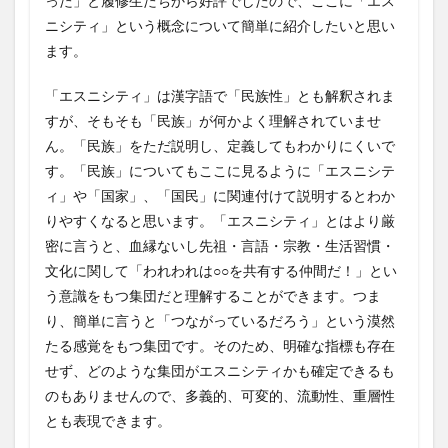
った」と履修生たちから好評でしたので、ここに「エス
ニシティ」という概念について簡単に紹介したいと思い
ます。
「エスニシティ」は漢字語で「民族性」とも解釈されま
すが、そもそも「民族」が何かよく理解されていませ
ん。「民族」をただ説明し、定義してもわかりにくいで
す。「民族」についてもここに見るように「エスニシテ
ィ」や「国家」、「国民」に関連付けて説明するとわか
りやすくなると思います。「エスニシティ」とはより厳
密に言うと、血縁ないし先祖・言語・宗教・生活習慣・
文化に関して「われわれは○○を共有する仲間だ！」とい
う意識をもつ集団だと理解することができます。つま
り、簡単に言うと「つながっているだろう」という漠然
たる感覚をもつ集団です。そのため、明確な指標も存在
せず、どのような集団がエスニシティかも確定できるも
のもありませんので、多義的、可変的、流動性、重層性
とも表現できます。