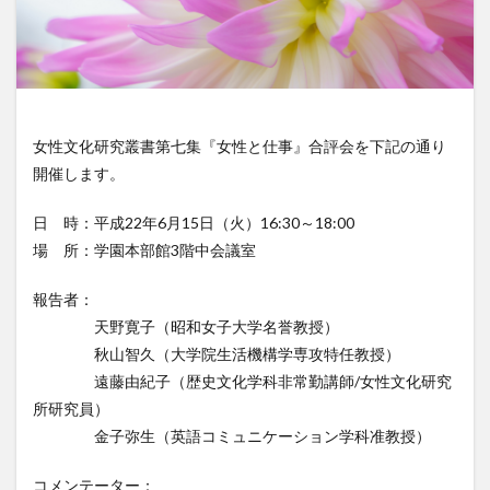
女性文化研究叢書第七集『女性と仕事』合評会を下記の通り
開催します。
日 時：平成22年6月15日（火）16:30～18:00
場 所：学園本部館3階中会議室
報告者：
天野寛子（昭和女子大学名誉教授）
秋山智久（大学院生活機構学専攻特任教授）
遠藤由紀子（歴史文化学科非常勤講師/女性文化研究
所研究員）
金子弥生（英語コミュニケーション学科准教授）
コメンテーター：