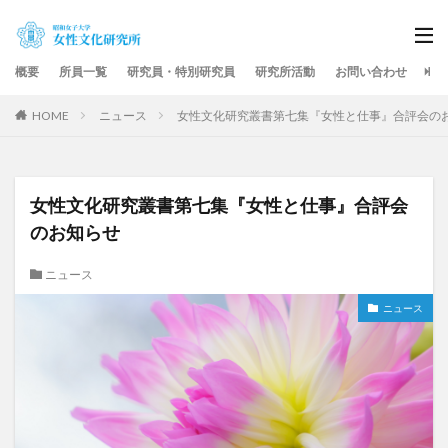
概要
所員一覧
研究員・特別研究員
研究所活動
お問い合わせ
HOME
ニュース
女性文化研究叢書第七集『女性と仕事』合評会の
女性文化研究叢書第七集『女性と仕事』合評会
のお知らせ
ニュース
ニュース