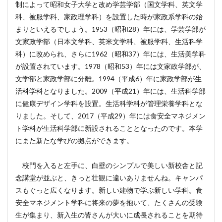
制によって昭和女子大学と改め学芸学部（国文学科、英文学
科、被服学科、家政理学科）を設置した時が家政系学科の始
まりといえるでしょう。1953（昭和28）年には、学芸学部が
文家政学部（日本文学科、英米文学科、被服学科、生活科学
科）に改められ、さらに1962（昭和37）年には、生活美学科
が設置されています。1978（昭和53）年には文家政学部が、
文学部と家政学部に分離。1994（平成6）年に家政学部が生
活科学科となりました。2009（平成21）年には、生活科学部
に健康デザイン学科を設置。生活科学科が管理栄養学科とな
りました。そして、2017（平成29）年には食安全マネジメン
ト学科が生活科学部に新設されることとなったのです。本学
にまた新たな学びの拠点ができます。
校門を入ると左手に、白壁のシンプルで美しい新校舎と記
念講堂が並ぶと、きっと壮観に違いありませんね。キャンパ
スもぐっと広くなります。新しい建物で学ぶ新しい学科。食
安全マネジメント学科に将来の夢を抱いて、たくさんの受験
生が集まり、新入生の皆さんが大いに成長されることを期待