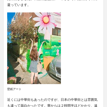
凝っています。
文化体験
日中韓プログラム
日本
昭和ボストン
昭和ボストン・University留学
昭和女子大学
昭和女子大学国際学部
昭和女子大学国際学部国際学科
時間割
東明学林
東海大学
比較社会論
淑明女子大学校
淑明女子大学校留学
特別講座
特別講演
特別講義
現地レポート
産学交流会
留学
留学プログラム
留学レポート
留学体験談
留学出発式
留学生
秋桜祭
秋桜際
箱根湯本
華東師範大学
華東師範大学留学
西江大学校
西江大学校留学
言語交流会
話してみよう韓国語
語学堂
誠信女子大学校
壁紙アート
誠信女子大学校留学
課外活動
金泰植先生
近くには中華街もあったのですが、日本の中華街とは雰囲気
長期休暇
集会
韓国
韓国現代史
も違って面白かったです。寮からは２時間半ほどかかり、遠
韓国留学
韓国社会研究
韓国語