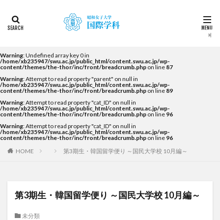
カテゴリー
タグ
Warning
: Undefined array key 0 in
/home/xb235947/swu.ac.jp/public_html/content.swu.ac.jp/wp-
content/themes/the-thor/inc/front/breadcrumb.php
on line
87
2022
2023
2024
2025
2026
DDP
Warning
: Attempt to read property "parent" on null in
KF
NEWS
STUDENTS OF THE YEAR
/home/xb235947/swu.ac.jp/public_html/content.swu.ac.jp/wp-
content/themes/the-thor/inc/front/breadcrumb.php
on line
89
Temple University Japan Campus（TUJ）
Warning
: Attempt to read property "cat_ID" on null in
/home/xb235947/swu.ac.jp/public_html/content.swu.ac.jp/wp-
The British School in Tokyo（BST）
UQ
アルカラ
content/themes/the-thor/inc/front/breadcrumb.php
on line
96
Warning
: Attempt to read property "cat_ID" on null in
アルカラ大学
アルカラ大学あるかリングア
/home/xb235947/swu.ac.jp/public_html/content.swu.ac.jp/wp-
content/themes/the-thor/inc/front/breadcrumb.php
on line
96
アンバサダー
イベント
インターンシップ
HOME
第3期生・韓国留学便り ～国民大学校 10月編～
インターンシップ・就職活動
オーストラリア
オーストラリア（UQ)
オープンキャンパス
オフライン授業
お正月
お茶会
カーン
第3期生・韓国留学便り ～国民大学校 10月編～
カーン・ノルマンディー大学Carré international留学
未分類
カヤグム体験
キャリア
キャンパスライフ