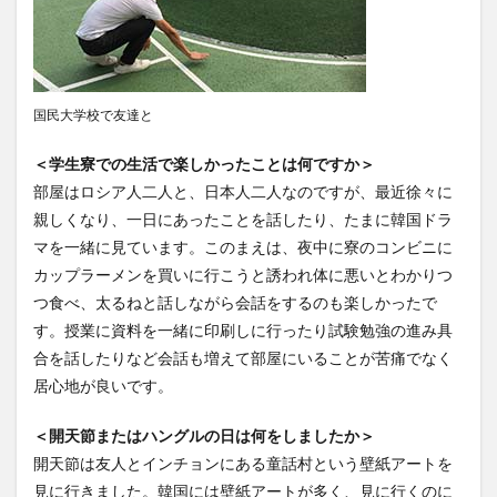
レポート
ワルシャワ大学留学
上海交通大学
上海交通大学留学
上海外国語大学
中国
中国留学
中国語
交換・私費認定留学
交流会
国民大学校で友達と
人見杯英語スピーチコンテスト
企業
体験授業
保護者懇談会
優勝
入賞
公開講座
＜学生寮での生活で楽しかったことは何ですか＞
部屋はロシア人二人と、日本人二人なのですが、最近徐々に
内定者報告会
冬休み
出発
初月レポート
親しくなり、一日にあったことを話したり、たまに韓国ドラ
卒業式
卒業生
博物館
受賞
マを一緒に見ています。このまえは、夜中に寮のコンビニに
受験生へのメッセージ
台湾
国際・地域研究
カップラーメンを買いに行こうと誘われ体に悪いとわかりつ
国際交流
国際学科
国際学科協定校留学学生
つ食べ、太るねと話しながら会話をするのも楽しかったで
国際学部
国際学部国際学科
夏季休暇
す。授業に資料を一緒に印刷しに行ったり試験勉強の進み具
合を話したりなど会話も増えて部屋にいることが苦痛でなく
外部講師
季節学期
学寮
学寮研修
学生
居心地が良いです。
学生の声
学生特集
学科イベント
学科説明会
学食
寮生活
就職活動
履修科目
懇談会
＜開天節またはハングルの日は何をしましたか＞
成績優等賞受賞
授業紹介
授業風景
掲載情報
開天節は友人とインチョンにある童話村という壁紙アートを
見に行きました。韓国には壁紙アートが多く、見に行くのに
撮影風景
教員からのメッセージ
教員紹介