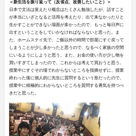
＜新生活を振り返って（反省点、改善したいこと）＞
日本で文法は覚えたり概念はたくさん勉強したが、話すこと
検索
が本当にいざとなると活用を考えたり、出て来なかったりと
生かすことができない場面が多かったので、もっと毎日声に
出すということをしていかなければならないと思った。ま
た、ホームステイ先で、ご飯以外の時間で部屋にすぐ戻って
しまうことが少し多かったと思うので、なるべく家族の空間
にいるようにしようと思う。また、お金の使い方が少し物を
買いすぎてしまったので、これからは考えて買おうと思う。
授業中にすぐその場でわからないところを指摘せずに、授業
終わった後に個人的に先生に質問するという形だったので、
授業中に積極的にわからないところを質問する勇気を持つべ
きだと思った。