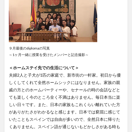
レポート
ワルシャワ大学留学
上海交通大学
上海交通大学留学
上海外国語大学
中国
中国留学
中国語
交換・私費認定留学
交流会
人見杯英語スピーチコンテスト
企業
体験授業
保護者懇談会
優勝
入賞
公開講座
９月最後のdiplomaの写真
内定者報告会
冬休み
出発
初月レポート
～1ヶ月一緒に授業を受けたメンバーと記念撮影～
卒業式
卒業生
博物館
受賞
＜ホームステイ先での生活について＞
受験生へのメッセージ
台湾
国際・地域研究
夫婦2人と子犬が1匹の家庭で、新市街の一軒家。初日から優
国際交流
国際学科
国際学科協定校留学学生
しくしてくれて全然ホームシックにはなりません。家族の親
国際学部
国際学部国際学科
夏季休暇
戚の方とのホームパーティーや、セナールの時の会話などと
外部講師
季節学期
学寮
学寮研修
学生
ても楽しく今のところ全く不満はありません。毎日本当に楽
しい日々です。また、日本の家族もこれくらい離れていた方
学生の声
学生特集
学科イベント
学科説明会
がありがたさがわかるなと感じます。日本では窮屈に感じて
学食
寮生活
就職活動
履修科目
懇談会
いたこともスペインでは自由が多いので、全然日本に帰りた
成績優等賞受賞
授業紹介
授業風景
掲載情報
くありません。スペイン語が通じないもどかしさがある時も
撮影風景
教員からのメッセージ
教員紹介