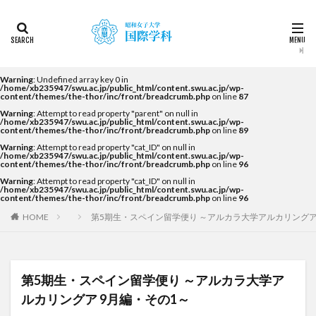
カテゴリー
タグ
Warning
: Undefined array key 0 in
/home/xb235947/swu.ac.jp/public_html/content.swu.ac.jp/wp-
content/themes/the-thor/inc/front/breadcrumb.php
on line
87
2022
2023
2024
2025
2026
DDP
Warning
: Attempt to read property "parent" on null in
KF
NEWS
STUDENTS OF THE YEAR
/home/xb235947/swu.ac.jp/public_html/content.swu.ac.jp/wp-
content/themes/the-thor/inc/front/breadcrumb.php
on line
89
Temple University Japan Campus（TUJ）
Warning
: Attempt to read property "cat_ID" on null in
/home/xb235947/swu.ac.jp/public_html/content.swu.ac.jp/wp-
The British School in Tokyo（BST）
UQ
アルカラ
content/themes/the-thor/inc/front/breadcrumb.php
on line
96
Warning
: Attempt to read property "cat_ID" on null in
アルカラ大学
アルカラ大学あるかリングア
/home/xb235947/swu.ac.jp/public_html/content.swu.ac.jp/wp-
content/themes/the-thor/inc/front/breadcrumb.php
on line
96
アンバサダー
イベント
インターンシップ
HOME
第5期生・スペイン留学便り ～アルカラ大学アルカリングア
インターンシップ・就職活動
オーストラリア
オーストラリア（UQ)
オープンキャンパス
オフライン授業
お正月
お茶会
カーン
第5期生・スペイン留学便り ～アルカラ大学ア
カーン・ノルマンディー大学Carré international留学
ルカリングア 9月編・その1～
カヤグム体験
キャリア
キャンパスライフ