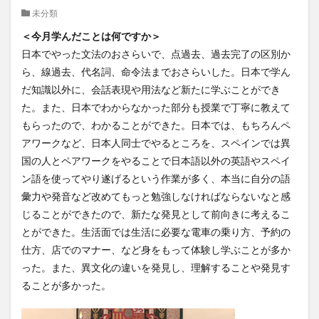
未分類
クイーンズランド
コンテスト
シンポジウム
＜今月学んだことは何ですか＞
スケジュール
スピーチコンテスト
スペイン
日本でやった文法のおさらいで、点過去、過去完了の区別か
スペイン・アルカラ大学Alcalingua留学
スペイントレド
ら、線過去、代名詞、命令法までおさらいした。日本で学ん
スペインバルセロナ
スペインマドリード
だ知識以外に、会話表現や用法など新たに学ぶことができ
スペイン留学
スペイン語
ソウル女子大学校
た。また、日本でわからなかった部分も授業で丁寧に教えて
ソウル女子大学校留学
ダーラナ大学留学
もらったので、わかることができた。日本では、もちろんペ
アワークなど、日本人同士でやるところを、スペインでは異
ダブル・ディグリー・プログラム
国の人とペアワークをやることで日本語以外の英語やスペイ
テンプル大学ジャパン(TUJ)
ドイツ
ニュース
ン語を使ってやり遂げるという作業が多く、本当に自分の語
フランス
フランス留学
ベトナム
彙力や発音など改めてもっと勉強しなければならないなと感
ベトナム国家大学
じることができたので、新たな発見として前向きに考えるこ
ベトナム国家大学ハノイ人文社会科学大学留学
とができた。生活面では生活に必要な電車の乗り方、予約の
仕方、店でのマナー、など身をもって体験し学ぶことが多か
ベトナム航空
ベトナム観光
ベトナム語
った。また、異文化の違いを発見し、理解することや発見す
ポーラ美術館
ボストン留学
ボランティア
ることが多かった。
ボランティア活動
ライプツィヒ
ライプツィヒ大学附属ドイツ語学校interDaF留学