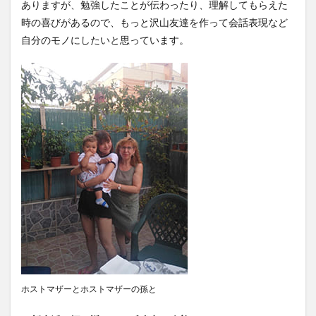
ありますが、勉強したことが伝わったり、理解してもらえた
文化体験
日中韓プログラム
日本
時の喜びがあるので、もっと沢山友達を作って会話表現など
自分のモノにしたいと思っています。
昭和ボストン
昭和ボストン・University留学
昭和女子大学
昭和女子大学国際学部
昭和女子大学国際学部国際学科
時間割
東明学林
東海大学
比較社会論
淑明女子大学校
淑明女子大学校留学
特別講座
特別講演
特別講義
現地レポート
産学交流会
留学
留学プログラム
留学レポート
留学体験談
留学出発式
留学生
秋桜祭
秋桜際
箱根湯本
華東師範大学
華東師範大学留学
西江大学校
西江大学校留学
言語交流会
話してみよう韓国語
語学堂
誠信女子大学校
誠信女子大学校留学
課外活動
金泰植先生
ホストマザーとホストマザーの孫と
長期休暇
集会
韓国
韓国現代史
韓国留学
韓国社会研究
韓国語