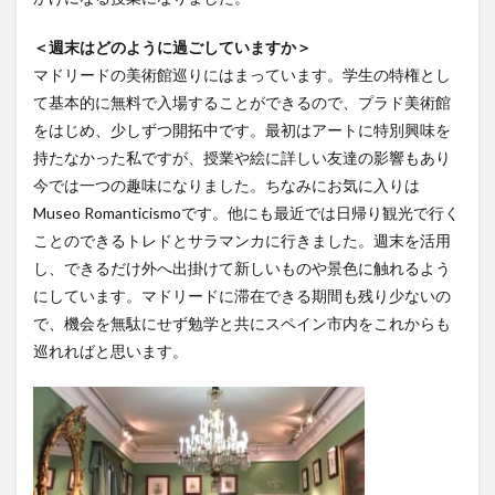
レポート
ワルシャワ大学留学
上海交通大学
＜週末はどのように過ごしていますか＞
上海交通大学留学
上海外国語大学
中国
マドリードの美術館巡りにはまっています。学生の特権とし
中国留学
中国語
交換・私費認定留学
交流会
て基本的に無料で入場することができるので、プラド美術館
人見杯英語スピーチコンテスト
企業
体験授業
をはじめ、少しずつ開拓中です。最初はアートに特別興味を
持たなかった私ですが、授業や絵に詳しい友達の影響もあり
保護者懇談会
優勝
入賞
公開講座
今では一つの趣味になりました。ちなみにお気に入りは
内定者報告会
冬休み
出発
初月レポート
Museo Romanticismoです。他にも最近では日帰り観光で行く
卒業式
卒業生
博物館
受賞
ことのできるトレドとサラマンカに行きました。週末を活用
受験生へのメッセージ
台湾
国際・地域研究
し、できるだけ外へ出掛けて新しいものや景色に触れるよう
国際交流
国際学科
国際学科協定校留学学生
にしています。マドリードに滞在できる期間も残り少ないの
で、機会を無駄にせず勉学と共にスペイン市内をこれからも
国際学部
国際学部国際学科
夏季休暇
巡れればと思います。
外部講師
季節学期
学寮
学寮研修
学生
学生の声
学生特集
学科イベント
学科説明会
学食
寮生活
就職活動
履修科目
懇談会
成績優等賞受賞
授業紹介
授業風景
掲載情報
撮影風景
教員からのメッセージ
教員紹介