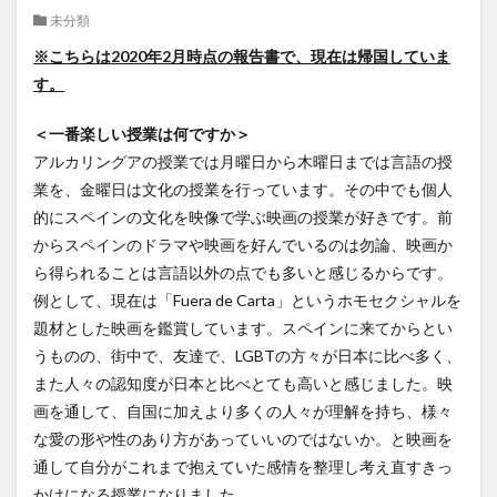
未分類
クイーンズランド
コンテスト
シンポジウム
※こちらは2020年2月時点の報告書で、現在は帰国していま
スケジュール
スピーチコンテスト
スペイン
す。
スペイン・アルカラ大学Alcalingua留学
スペイントレド
スペインバルセロナ
スペインマドリード
＜一番楽しい授業は何ですか＞
スペイン留学
スペイン語
ソウル女子大学校
アルカリングアの授業では月曜日から木曜日までは言語の授
業を、金曜日は文化の授業を行っています。その中でも個人
ソウル女子大学校留学
ダーラナ大学留学
的にスペインの文化を映像で学ぶ映画の授業が好きです。前
ダブル・ディグリー・プログラム
からスペインのドラマや映画を好んでいるのは勿論、映画か
テンプル大学ジャパン(TUJ)
ドイツ
ニュース
ら得られることは言語以外の点でも多いと感じるからです。
フランス
フランス留学
ベトナム
例として、現在は「Fuera de Carta」というホモセクシャルを
ベトナム国家大学
題材とした映画を鑑賞しています。スペインに来てからとい
うものの、街中で、友達で、LGBTの方々が日本に比べ多く、
ベトナム国家大学ハノイ人文社会科学大学留学
また人々の認知度が日本と比べとても高いと感じました。映
ベトナム航空
ベトナム観光
ベトナム語
画を通して、自国に加えより多くの人々が理解を持ち、様々
ポーラ美術館
ボストン留学
ボランティア
な愛の形や性のあり方があっていいのではないか。と映画を
ボランティア活動
ライプツィヒ
通して自分がこれまで抱えていた感情を整理し考え直すきっ
ライプツィヒ大学附属ドイツ語学校interDaF留学
かけになる授業になりました。