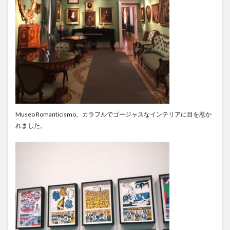
文化体験
日中韓プログラム
日本
昭和ボストン
昭和ボストン・University留学
昭和女子大学
昭和女子大学国際学部
昭和女子大学国際学部国際学科
時間割
東明学林
東海大学
比較社会論
淑明女子大学校
淑明女子大学校留学
特別講座
特別講演
特別講義
現地レポート
産学交流会
留学
Museo Romanticismo。カラフルでゴージャスなインテリアに目を惹か
留学プログラム
留学レポート
留学体験談
れました。
留学出発式
留学生
秋桜祭
秋桜際
箱根湯本
華東師範大学
華東師範大学留学
西江大学校
西江大学校留学
言語交流会
話してみよう韓国語
語学堂
誠信女子大学校
誠信女子大学校留学
課外活動
金泰植先生
長期休暇
集会
韓国
韓国現代史
韓国留学
韓国社会研究
韓国語