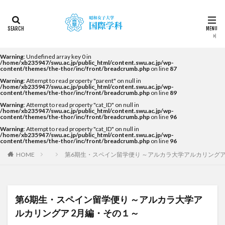
カテゴリー
タグ
Warning
: Undefined array key 0 in
/home/xb235947/swu.ac.jp/public_html/content.swu.ac.jp/wp-
content/themes/the-thor/inc/front/breadcrumb.php
on line
87
2022
2023
2024
2025
2026
DDP
Warning
: Attempt to read property "parent" on null in
KF
NEWS
STUDENTS OF THE YEAR
/home/xb235947/swu.ac.jp/public_html/content.swu.ac.jp/wp-
content/themes/the-thor/inc/front/breadcrumb.php
on line
89
Temple University Japan Campus（TUJ）
Warning
: Attempt to read property "cat_ID" on null in
/home/xb235947/swu.ac.jp/public_html/content.swu.ac.jp/wp-
The British School in Tokyo（BST）
UQ
アルカラ
content/themes/the-thor/inc/front/breadcrumb.php
on line
96
Warning
: Attempt to read property "cat_ID" on null in
アルカラ大学
アルカラ大学あるかリングア
/home/xb235947/swu.ac.jp/public_html/content.swu.ac.jp/wp-
content/themes/the-thor/inc/front/breadcrumb.php
on line
96
アンバサダー
イベント
インターンシップ
HOME
第6期生・スペイン留学便り ～アルカラ大学アルカリングア
インターンシップ・就職活動
オーストラリア
オーストラリア（UQ)
オープンキャンパス
オフライン授業
お正月
お茶会
カーン
第6期生・スペイン留学便り ～アルカラ大学ア
カーン・ノルマンディー大学Carré international留学
ルカリングア 2月編・その１～
カヤグム体験
キャリア
キャンパスライフ