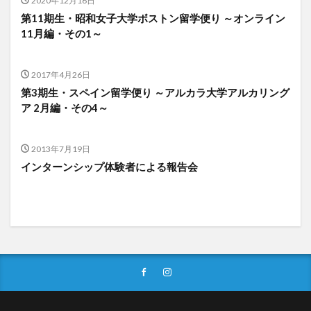
2020年12月16日
第11期生・昭和女子大学ボストン留学便り ～オンライン
文化体験
日中韓プログラム
日本
11月編・その1～
昭和ボストン
昭和ボストン・University留学
昭和女子大学
昭和女子大学国際学部
2017年4月26日
昭和女子大学国際学部国際学科
時間割
東明学林
第3期生・スペイン留学便り ～アルカラ大学アルカリング
東海大学
比較社会論
淑明女子大学校
ア 2月編・その4～
淑明女子大学校留学
特別講座
特別講演
特別講義
現地レポート
産学交流会
留学
2013年7月19日
留学プログラム
留学レポート
留学体験談
インターンシップ体験者による報告会
留学出発式
留学生
秋桜祭
秋桜際
箱根湯本
華東師範大学
華東師範大学留学
西江大学校
西江大学校留学
言語交流会
話してみよう韓国語
語学堂
誠信女子大学校
誠信女子大学校留学
課外活動
金泰植先生
長期休暇
集会
韓国
韓国現代史
韓国留学
韓国社会研究
韓国語