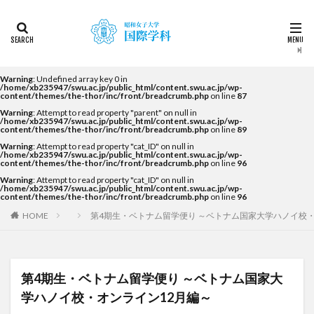
カテゴリー
タグ
Warning
: Undefined array key 0 in
/home/xb235947/swu.ac.jp/public_html/content.swu.ac.jp/wp-
content/themes/the-thor/inc/front/breadcrumb.php
on line
87
2022
2023
2024
2025
2026
DDP
Warning
: Attempt to read property "parent" on null in
KF
NEWS
STUDENTS OF THE YEAR
/home/xb235947/swu.ac.jp/public_html/content.swu.ac.jp/wp-
content/themes/the-thor/inc/front/breadcrumb.php
on line
89
Temple University Japan Campus（TUJ）
Warning
: Attempt to read property "cat_ID" on null in
/home/xb235947/swu.ac.jp/public_html/content.swu.ac.jp/wp-
The British School in Tokyo（BST）
UQ
アルカラ
content/themes/the-thor/inc/front/breadcrumb.php
on line
96
Warning
: Attempt to read property "cat_ID" on null in
アルカラ大学
アルカラ大学あるかリングア
/home/xb235947/swu.ac.jp/public_html/content.swu.ac.jp/wp-
content/themes/the-thor/inc/front/breadcrumb.php
on line
96
アンバサダー
イベント
インターンシップ
HOME
第4期生・ベトナム留学便り ～ベトナム国家大学ハノイ校・
インターンシップ・就職活動
オーストラリア
オーストラリア（UQ)
オープンキャンパス
オフライン授業
お正月
お茶会
カーン
第4期生・ベトナム留学便り ～ベトナム国家大
カーン・ノルマンディー大学Carré international留学
学ハノイ校・オンライン12月編～
カヤグム体験
キャリア
キャンパスライフ