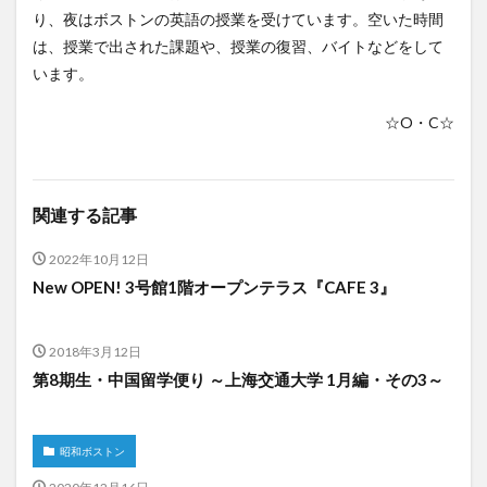
り、夜はボストンの英語の授業を受けています。空いた時間
レポート
ワルシャワ大学留学
上海交通大学
は、授業で出された課題や、授業の復習、バイトなどをして
上海交通大学留学
上海外国語大学
中国
います。
中国留学
中国語
交換・私費認定留学
交流会
☆O・C☆
人見杯英語スピーチコンテスト
企業
体験授業
保護者懇談会
優勝
入賞
公開講座
内定者報告会
冬休み
出発
初月レポート
関連する記事
卒業式
卒業生
博物館
受賞
受験生へのメッセージ
台湾
国際・地域研究
2022年10月12日
New OPEN! 3号館1階オープンテラス『CAFE 3』
国際交流
国際学科
国際学科協定校留学学生
国際学部
国際学部国際学科
夏季休暇
2018年3月12日
外部講師
季節学期
学寮
学寮研修
学生
第8期生・中国留学便り ～上海交通大学 1月編・その3～
学生の声
学生特集
学科イベント
学科説明会
学食
寮生活
就職活動
履修科目
懇談会
成績優等賞受賞
授業紹介
授業風景
掲載情報
昭和ボストン
撮影風景
教員からのメッセージ
教員紹介