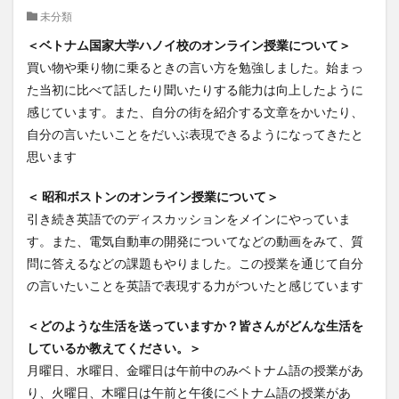
未分類
クイーンズランド
コンテスト
シンポジウム
＜ベトナム国家大学ハノイ校のオンライン授業について＞
スケジュール
スピーチコンテスト
スペイン
買い物や乗り物に乗るときの言い方を勉強しました。始まっ
スペイン・アルカラ大学Alcalingua留学
スペイントレド
た当初に比べて話したり聞いたりする能力は向上したように
スペインバルセロナ
スペインマドリード
感じています。また、自分の街を紹介する文章をかいたり、
スペイン留学
スペイン語
ソウル女子大学校
自分の言いたいことをだいぶ表現できるようになってきたと
ソウル女子大学校留学
ダーラナ大学留学
思います
ダブル・ディグリー・プログラム
＜ 昭和ボストンのオンライン授業について＞
テンプル大学ジャパン(TUJ)
ドイツ
ニュース
引き続き英語でのディスカッションをメインにやっていま
フランス
フランス留学
ベトナム
す。また、電気自動車の開発についてなどの動画をみて、質
ベトナム国家大学
問に答えるなどの課題もやりました。この授業を通じて自分
の言いたいことを英語で表現する力がついたと感じています
ベトナム国家大学ハノイ人文社会科学大学留学
ベトナム航空
ベトナム観光
ベトナム語
＜どのような生活を送っていますか？皆さんがどんな生活を
ポーラ美術館
ボストン留学
ボランティア
しているか教えてください。＞
ボランティア活動
ライプツィヒ
月曜日、水曜日、金曜日は午前中のみベトナム語の授業があ
り、火曜日、木曜日は午前と午後にベトナム語の授業があ
ライプツィヒ大学附属ドイツ語学校interDaF留学