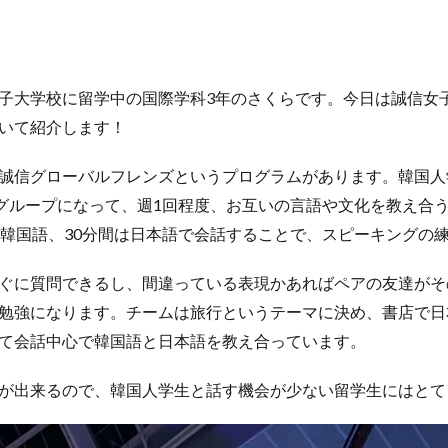
ージ
台湾
国際・地域研究
国際交流
国際学科
国際学科
際学部国際学科
夏季休暇
外部講師
季節学期
学寮
学寮
生特集
学科イベント
学科説明会
学食
寮生活
就職活動
子大学校に留学中の国際学科3年のさくらです。今日は誠信女
優等賞受賞
授業紹介
授業風景
掲載情報
撮影風景
教員
いて紹介します！
化体験
日中韓プログラム
日本
昭和ボストン
昭和ボストン・Un
昭和女子大学国際学部
昭和女子大学国際学部国際学科
時間割
東
誠信グローバルフレンズというプログラムがあります。韓国人
較社会論
淑明女子大学校
淑明女子大学校留学
特別講座
特別
のグループになって、週1回程度、お互いの言語や文化を教え合
産学交流会
留学
留学プログラム
留学レポート
留学体験談
は韓国語、30分間は日本語で会話することで、スピーキングの
祭
秋桜際
箱根湯本
華東師範大学
華東師範大学留学
西
ぐに質問できるし、間違っている表現かあればペアの友達がそ
言語交流会
話してみよう韓国語
語学堂
誠信女子大学校
勉強になります。チームは旅行というテーマに決め、書店で日
泰植先生
長期休暇
集会
韓国
韓国現代史
韓国留学
て会話中心で韓国語と日本語を教え合っています。
が出来るので、韓国人学生と話す機会が少ない留学生にはとて
検索