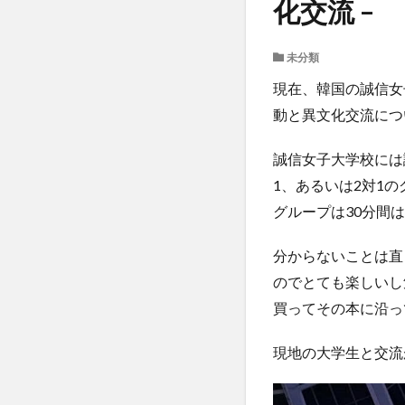
化交流 –
受験生へのメッセ
国際学部
国
未分類
学生の声
学
現在、韓国の誠信女
懇談会
成績
動と異文化交流につ
教員紹介
文
昭和女子大学
誠信女子大学校には
東海大学
比
1、あるいは2対1
現地レポート
グループは30分間
留学生
秋桜
分からないことは直
西江大学校留学
のでとても楽しいし
課外活動
金
買ってその本に沿っ
韓国語
現地の大学生と交流