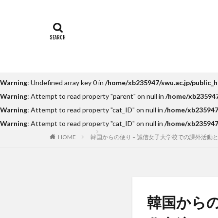
Temple Universi
アルカラ大学
インターンシップ
オフライン授業
カヤグム体験
Warning
: Undefined array key 0 in
/home/xb235947/swu.ac.jp/public_
スケジュール
Warning
: Attempt to read property "parent" on null in
/home/xb235947/
スペインバルセロ
Warning
: Attempt to read property "cat_ID" on null in
/home/xb235947/
ソウル女子大学校
Warning
: Attempt to read property "cat_ID" on null in
/home/xb235947/
ドイツ
ニュ
HOME
韓国からの便り – 誠信女子大学校での課外活動と
ベトナム国家大学
ポーラ美術館
ライプツィヒ大学附
上海交通大学留学
韓国からの
人見杯英語スピー
内定者報告会