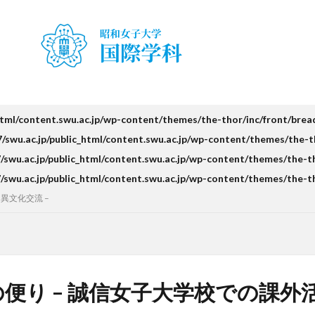
ty Japan Campus（TUJ）
The British School in Tokyo（BST）
UQ
ア
アルカラ大学あるかリングア
アンバサダー
イベント
インターン
・就職活動
オーストラリア
オーストラリア（UQ)
オープンキャン
お正月
お茶会
カーン
カーン・ノルマンディー大学Carré interna
キャリア
キャンパスライフ
クイーンズランド
コンテスト
html/content.swu.ac.jp/wp-content/themes/the-thor/inc/front/bre
スピーチコンテスト
スペイン
スペイン・アルカラ大学Alcalingua留学
swu.ac.jp/public_html/content.swu.ac.jp/wp-content/themes/the-t
ナ
スペインマドリード
スペイン留学
スペイン語
ソウル女子
swu.ac.jp/public_html/content.swu.ac.jp/wp-content/themes/the-t
留学
ダーラナ大学留学
ダブル・ディグリー・プログラム
テンプル
swu.ac.jp/public_html/content.swu.ac.jp/wp-content/themes/the-t
ース
フランス
フランス留学
ベトナム
ベトナム国家大学
異文化交流 –
ハノイ人文社会科学大学留学
ベトナム航空
ベトナム観光
ベトナム
ボストン留学
ボランティア
ボランティア活動
ライプツィヒ
属ドイツ語学校interDaF留学
レポート
ワルシャワ大学留学
上海
上海外国語大学
中国
中国留学
中国語
交換・私費認定
便り – 誠信女子大学校での課外
チコンテスト
企業
体験授業
保護者懇談会
優勝
入賞
冬休み
出発
初月レポート
卒業式
卒業生
博物館