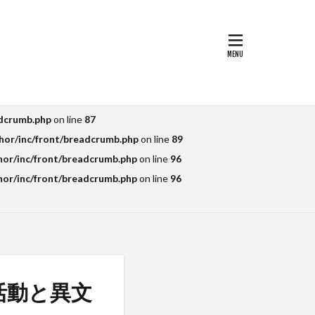
ルカラ
シップ
パス
tional留学
シンポジウム
adcrumb.php
スペイントレド
on line
87
hor/inc/front/breadcrumb.php
on line
89
大学校
hor/inc/front/breadcrumb.php
on line
96
大学ジャパン(TUJ)
hor/inc/front/breadcrumb.php
on line
96
語
交通大学
留学
交流会
活動と異文
公開講座
受賞