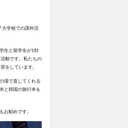
協定校留学学生
研修
学生
履修科目
子大学校での課外活
からのメッセージ
iversity留学
明学林
学生と留学生が1対
講演
特別講義
う活動です。私たちの
留学出発式
練習をしています。
江大学校
の場で直してくれる
誠信女子大学校留学
本と韓国の旅行本を
韓国社会研究
もお勧めです。