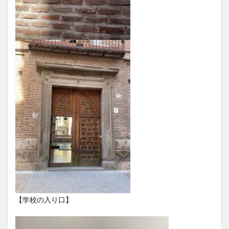
レポート
ワルシャワ大学留学
上海交通大学
上海交通大学留学
上海外国語大学
中国
中国留学
中国語
交換・私費認定留学
交流会
人見杯英語スピーチコンテスト
企業
体験授業
保護者懇談会
優勝
入賞
公開講座
内定者報告会
冬休み
出発
初月レポート
卒業式
卒業生
博物館
受賞
受験生へのメッセージ
台湾
国際・地域研究
国際交流
国際学科
国際学科協定校留学学生
国際学部
国際学部国際学科
夏季休暇
外部講師
季節学期
学寮
学寮研修
学生
学生の声
学生特集
学科イベント
学科説明会
学食
寮生活
就職活動
履修科目
懇談会
【学校の入り口】
成績優等賞受賞
授業紹介
授業風景
掲載情報
撮影風景
教員からのメッセージ
教員紹介