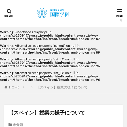
カテゴリー
タグ
Warning
: Undefined array key 0 in
/home/xb235947/swu.ac.jp/public_html/content.swu.ac.jp/wp-
content/themes/the-thor/inc/front/breadcrumb.php
on line
87
2022
2023
2024
2025
2026
DDP
Warning
: Attempt to read property "parent" on null in
KF
NEWS
STUDENTS OF THE YEAR
/home/xb235947/swu.ac.jp/public_html/content.swu.ac.jp/wp-
content/themes/the-thor/inc/front/breadcrumb.php
on line
89
Temple University Japan Campus（TUJ）
Warning
: Attempt to read property "cat_ID" on null in
/home/xb235947/swu.ac.jp/public_html/content.swu.ac.jp/wp-
The British School in Tokyo（BST）
UQ
アルカラ
content/themes/the-thor/inc/front/breadcrumb.php
on line
96
Warning
: Attempt to read property "cat_ID" on null in
アルカラ大学
アルカラ大学あるかリングア
/home/xb235947/swu.ac.jp/public_html/content.swu.ac.jp/wp-
content/themes/the-thor/inc/front/breadcrumb.php
on line
96
アンバサダー
イベント
インターンシップ
HOME
【スペイン】授業の様子について
インターンシップ・就職活動
オーストラリア
オーストラリア（UQ)
オープンキャンパス
オフライン授業
お正月
お茶会
カーン
【スペイン】授業の様子について
カーン・ノルマンディー大学Carré international留学
未分類
カヤグム体験
キャリア
キャンパスライフ