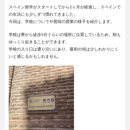
スペイン留学がスタートしてから1ヶ月が経過し、スペインで
クイーンズランド
コンテスト
シンポジウム
の生活にも少しずつ慣れてきました。
スケジュール
スピーチコンテスト
スペイン
今回は、学校についてや普段の授業の様子を紹介します。
スペイン・アルカラ大学Alcalingua留学
スペイントレド
スペインバルセロナ
スペインマドリード
学校は寮から徒歩5分ぐらいの場所に位置しているため、朝も
ゆっくり起きることができます。
スペイン留学
スペイン語
ソウル女子大学校
学校の入り口は通り沿いにあり、最初の頃は少しわかりにく
ソウル女子大学校留学
ダーラナ大学留学
いと感じるかもしれません。
ダブル・ディグリー・プログラム
テンプル大学ジャパン(TUJ)
ドイツ
ニュース
フランス
フランス留学
ベトナム
ベトナム国家大学
ベトナム国家大学ハノイ人文社会科学大学留学
ベトナム航空
ベトナム観光
ベトナム語
ポーラ美術館
ボストン留学
ボランティア
ボランティア活動
ライプツィヒ
ライプツィヒ大学附属ドイツ語学校interDaF留学