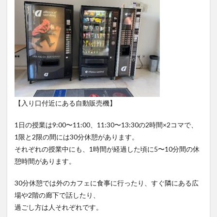
文化体験
日中韓プログラム
日本
昭和ボストン
昭和ボストン・University留学
昭和女子大学
昭和女子大学国際学部
昭和女子大学国際学部国際学科
時間割
東明学林
東海大学
比較社会論
淑明女子大学校
淑明女子大学校留学
特別講座
特別講演
特別講義
現地レポート
産学交流会
留学
【入り口付近にある自動販売機】
留学プログラム
留学レポート
留学体験談
1日の授業は9:00〜11:00、11:30〜13:30の2時間×2コマで、
留学出発式
留学生
秋桜祭
秋桜際
1限と2限の間には30分休憩があります。
箱根湯本
華東師範大学
華東師範大学留学
それぞれの授業中にも、1時間が経過した頃に5〜10分間の休
西江大学校
西江大学校留学
言語交流会
憩時間があります。
話してみよう韓国語
語学堂
誠信女子大学校
30分休憩では外のカフェに食事に行ったり、すぐ隣にある広
誠信女子大学校留学
課外活動
金泰植先生
場や2階の廊下で話したり、
長期休暇
集会
韓国
韓国現代史
過ごし方は人それぞれです。
韓国留学
韓国社会研究
韓国語