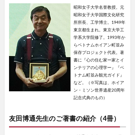
昭和女子大学名誉教授。元
昭和女子大学国際文化研究
所所長、工学博士。1949年
東京都生まれ。東京大学工
学系大学院修了。1993年か
らベトナムホイアン町並み
保存プロジェクト代表。著
書に『心の住む家ー家とイ
ンテリアの心理学ー』『ベ
トナム町並み観光ガイド』
など。（※写真は、ホイア
ン・ミソン世界遺産20周年
記念式典のもの）
友田博通先生のご著書の紹介（4冊）