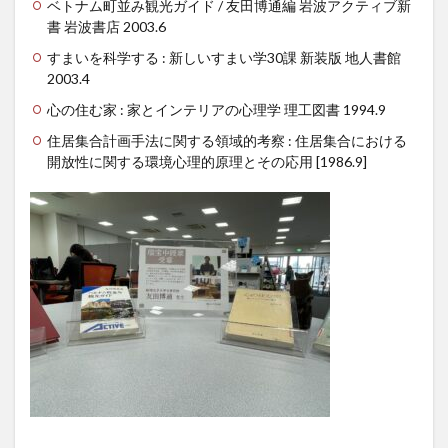
ベトナム町並み観光ガイド / 友田博通編 岩波アクティブ新
書 岩波書店 2003.6
すまいを科学する : 新しいすまい学30課 新装版 地人書館
2003.4
心の住む家 : 家とインテリアの心理学 理工図書 1994.9
住居集合計画手法に関する領域的考察 : 住居集合における
開放性に関する環境心理的原理とその応用 [1986.9]