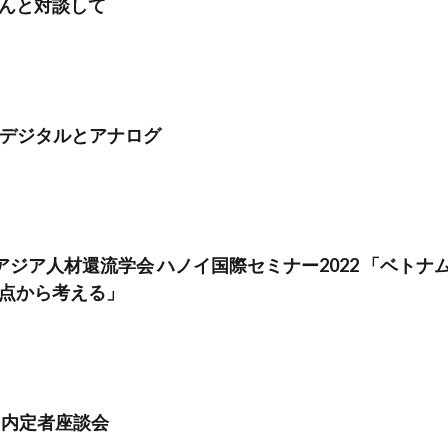
んと対談して
_デジタルとアナログ
(日) アジア人材還流学会 ハノイ国際セミナー2022 「ベト
点から考える」
 内定者座談会