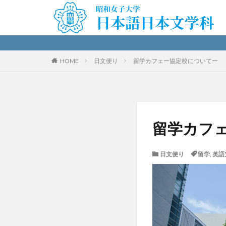
HOME
日文便り
留学カフェー協定校についてー
留学カフ
日文便り
留学
,
英語