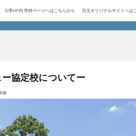
大学HP内 学科ページへはこちらから
日文オリジナルサイトへは
日
ェー協定校についてー
支援