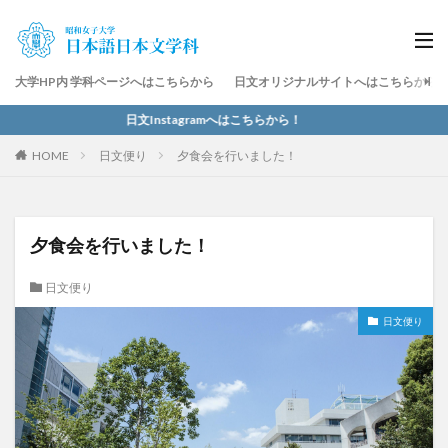
大学HP内 学科ページへはこちらから
日文オリジナルサイトへはこちらから
日文Instagramへはこちらから！
HOME
日文便り
夕食会を行いました！
夕食会を行いました！
日文便り
日文便り