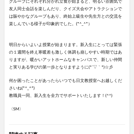
グループにそれぞれ分かれ立食が始まると、明るい雰囲気で
友人同士会話を楽しんだり、クイズ大会やアトラクションで
は賑やかなグループもあり、終始上級生や先生方との交流を
楽しんでいる様子が印象的でした。(*^_^*）
明日からいよいよ授業が始まります。新入生にとっては緊張
の１週間を終え寒暖差も激しく体調も崩しやすい時期ではあ
りますが、暖かいアットホームなキャンパスで、新しい仲間
と実りある学びの第一歩となりますように(*´▽｀*)☆彡
何か困ったことがあったらいつでも日文教授室へお越しくだ
さいね(*^_^*)
教職員一同、新入生を全力でサポートいたします！(^^)
〈SM〉