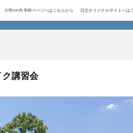
大学HP内 学科ページへはこちらから
日文オリジナルサイトへは
日文Inst
イク講習会