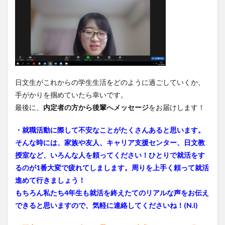
日文生がこれからの学生生活をどのように過ごしていくか、
手がかりを掴めていたら幸いです。
最後に、
内定者の方から後輩へメッセージ
をお届けします！
・就職活動に際して不安なことがたくさんあると思います。
そんな時には、家族や友人、キャリア支援センター、日文教
授室など、いろんな人を頼ってください！
ひとりで就活をす
るのが1番大変で疲れてしまします。周りを上手く頼って就活
進めて行きましょう！
もちろん私たち4年生も就活を終えたてのリアルな声をお伝え
できると思いますので、気軽に連絡してくださいね！(N.I)