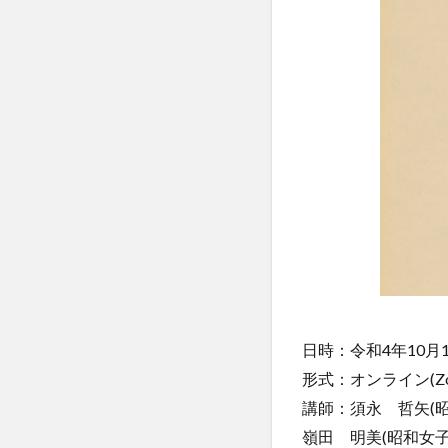
日時：令和4年10月1日
形式：オンライン(Z
講師：須永 哲矢(昭
嶺田 明美(昭和女子