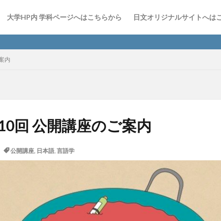
大学HP内 学科ページへはこちらから
日文オリジナルサイトへは
日文Insta
ご案内
)第10回 公開講座のご案内
公開講座
,
日本語
,
言語学