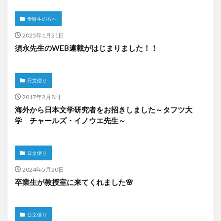
受験生の方へ
2025年1月21日
須永先生のWEB連載がはじまりました！！
日文便り
2017年2月8日
海外から日本文学研究者をお招きしました～タフツ大
学 チャールズ・イノウエ先生～
日文便り
2024年5月20日
卒業生が教授室に来てくれました🌸
日文便り