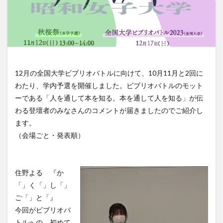
12月の全国大学ビブリオバトルに向けて、10月11月と2回に
わたり、学内予選を開催しました。ビブリオバトルのモット
ーである「人を通して本を知る。本を通して人を知る」が伝
わる登壇者のみなさんのコメントが届きましたのでご紹介し
ます。
（会場ごと・発表順）
住野よる 『か
「」く「」し「」
ご「」と「』
今回がビブリオバ
トルへの、初めて