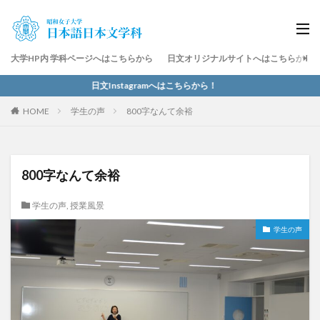
大学HP内 学科ページへはこちらから
日文オリジナルサイトへはこちらから
日文Instagramへはこちらから！
HOME
学生の声
800字なんて余裕
800字なんて余裕
学生の声
,
授業風景
学生の声