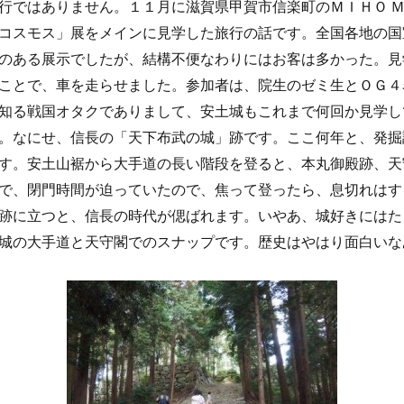
行ではありません。１１月に滋賀県甲賀市信楽町のＭＩＨＯ 
コスモス」展をメインに見学した旅行の話です。全国各地の国
のある展示でしたが、結構不便なわりにはお客は多かった。見
ことで、車を走らせました。参加者は、院生のゼミ生とＯＧ４
知る戦国オタクでありまして、安土城もこれまで何回か見学し
。なにせ、信長の「天下布武の城」跡です。ここ何年と、発掘
す。安土山裾から大手道の長い階段を登ると、本丸御殿跡、天
で、閉門時間が迫っていたので、焦って登ったら、息切れはす
跡に立つと、信長の時代が偲ばれます。いやあ、城好きにはた
城の大手道と天守閣でのスナップです。歴史はやはり面白いな