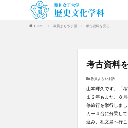
HOME
教員よもやま話
考古資料を見る
考古資料
教員よもやま話
山本暉久です。「考
１２年もまた、８月
修旅行を挙行しまし
カー４台に分乗して
込み、礼文島へ行こ