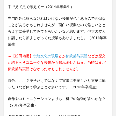
手で見て足で考えてー（2014年卒業生）
専門以外に取らなければいけない授業が色々あるので面倒な
ことがあるかもしれませんが、面白い授業なので厳しいとと
らえずに受講してみてもらいたいなと思います。他大の友人
に話したら羨ましがってた授業もありましたし。（2014年卒
業生）
→【松田補足】
伝統文化の現場
とか
伝統芸能実習
などは歴文
が誇るべきユニークな授業かも知れませんねぇ。当時はまだ
伝統芸能実習はなかったかもしれませんが。
特色、、、？座学だけではなくて実際に発掘したり文献に触
ったりなど体で学ぶことが多いです。（2013年卒業生）
創作やコミュニケーションよりも、机での勉強が多いかな？
（2012年卒業生）