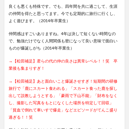
良くも悪くも特殊です。でも、四年間を共に過ごして、生涯
の仲間を得たと思ってます。今でも定期的に旅行に行くし、
よく遊びます。（2014年卒業生）
仲間感はすごいありますね。4年は決して短くない時間なの
で、勉強だけでなく人間関係も密になって良い意味で面白い
ものが爆誕しがち（2014年卒業生）
→【松田補足】君らの代の仲の良さは異常レベル！！笑 卒
業後も集まりすぎ！
→【松田補足】あと面白いこと爆誕させすぎ！短期間の研修
旅行で「鹿にスカート食われる」「スカート食った鹿を探し
出して説教しようとする」「豪雨で下山不能」「財布をなく
し、撮影した写真をもとになくした場所を特定して回収」
「貧血で倒れて車いすで爆走」などエピソードがてんこ盛り
過ぎる！！笑