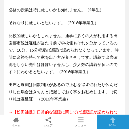
必修の授業は特に厳しいかも知れません。（4年生）
それなりに厳しいと思います。（2016年卒業生）
比較的厳しいかもしれません。通学に多くの人が利用する田
園都市線は遅延が当たり前で学校側もそれを分かっているの
で、10分、15分程度の遅延は認められなくなっています。時
間に余裕を持って家を出た方が良さそうです。講義で出席確
認をしない先生はほぼいませんし、少人数の講義が多いので
すぐにわかると思います。（2016年卒業生）
出席と遅刻は回数制限があるので止むを得ず遅れたり休んだ
りした場合はきちんと把握しておく事をお勧めします。（切
り札は遅延証）（2016年卒業生）
→【松田補足】日常的な遅延に関しては遅延証が認められな
いことも。授業担当者ごとの判断もあるので、ご確認を！
ホーム
シェア
メニュー
TOPへ