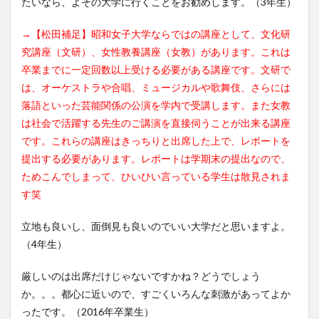
たいなら、よその大学に行くことをお勧めします。（3年生）
→【松田補足】昭和女子大学ならではの講座として、文化研
究講座（文研）、女性教養講座（女教）があります。これは
卒業までに一定回数以上受ける必要がある講座です。文研で
は、オーケストラや合唱、ミュージカルや歌舞伎、さらには
落語といった芸能関係の公演を学内で受講します。また女教
は社会で活躍する先生のご講演を直接伺うことが出来る講座
です。これらの講座はきっちりと出席した上で、レポートを
提出する必要があります。レポートは学期末の提出なので、
ためこんでしまって、ひいひい言っている学生は散見されま
す笑
立地も良いし、面倒見も良いのでいい大学だと思いますよ。
（4年生）
厳しいのは出席だけじゃないですかね？どうでしょう
か。。。都心に近いので、すごくいろんな刺激があってよか
ったです。（2016年卒業生）