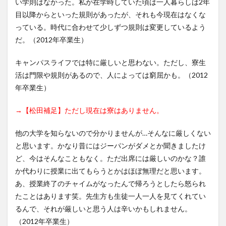
い学則はなかった。私が在学時していた頃は一人暮らしは2年
目以降からといった規則があったが、それも今現在はなくな
っている。時代に合わせて少しずつ規則は変更しているよう
だ。（2012年卒業生）
キャンパスライフでは特に厳しいと思わない。ただし、寮生
活は門限や規則があるので、人によっては窮屈かも。（2012
年卒業生）
→【松田補足】ただし現在は寮はありません。
他の大学を知らないので分かりませんが…そんなに厳しくない
と思います。かなり昔にはジーパンがダメとか聞きましたけ
ど、今はそんなこともなく。ただ出席には厳しいのかな？誰
か代わりに授業に出てもらうとかはほぼ無理だと思います。
あ、授業終了のチャイムがなったんで帰ろうとしたら怒られ
たことはあります笑。先生方も生徒一人一人を見てくれてい
るんで、それが厳しいと思う人は辛いかもしれません。
（2012年卒業生）