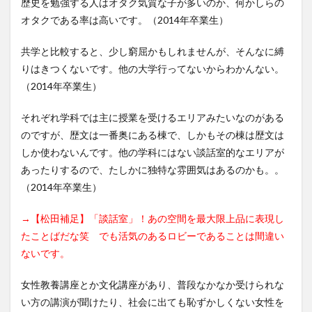
歴史を勉強する人はオタク気質な子が多いのか、何かしらの
オタクである率は高いです。（2014年卒業生）
共学と比較すると、少し窮屈かもしれませんが、そんなに縛
りはきつくないです。他の大学行ってないからわかんない。
（2014年卒業生）
それぞれ学科では主に授業を受けるエリアみたいなのがある
のですが、歴文は一番奥にある棟で、しかもその棟は歴文は
しか使わないんです。他の学科にはない談話室的なエリアが
あったりするので、たしかに独特な雰囲気はあるのかも。。
（2014年卒業生）
→【松田補足】「談話室」！あの空間を最大限上品に表現し
たことばだな笑 でも活気のあるロビーであることは間違い
ないです。
女性教養講座とか文化講座があり、普段なかなか受けられな
い方の講演が聞けたり、社会に出ても恥ずかしくない女性を