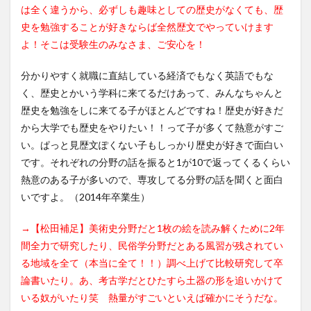
は全く違うから、必ずしも趣味としての歴史がなくても、歴
史を勉強することが好きならば全然歴文でやっていけます
よ！そこは受験生のみなさま、ご安心を！
分かりやすく就職に直結している経済でもなく英語でもな
く、歴史とかいう学科に来てるだけあって、みんなちゃんと
歴史を勉強をしに来てる子がほとんどですね！歴史が好きだ
から大学でも歴史をやりたい！！って子が多くて熱意がすご
い。ぱっと見歴文ぽくない子もしっかり歴史が好きで面白い
です。それぞれの分野の話を振ると1が10で返ってくるくらい
熱意のある子が多いので、専攻してる分野の話を聞くと面白
いですよ。（2014年卒業生）
→【松田補足】美術史分野だと1枚の絵を読み解くために2年
間全力で研究したり、民俗学分野だとある風習が残されてい
る地域を全て（本当に全て！！）調べ上げて比較研究して卒
論書いたり。あ、考古学だとひたすら土器の形を追いかけて
いる奴がいたり笑 熱量がすごいといえば確かにそうだな。