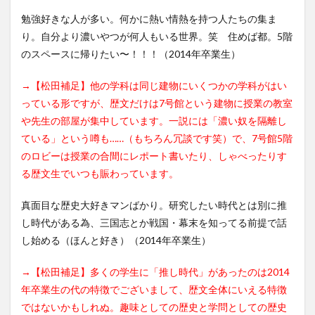
勉強好きな人が多い。何かに熱い情熱を持つ人たちの集ま
り。自分より濃いやつが何人もいる世界。笑 住めば都。5階
のスペースに帰りたい〜！！！（2014年卒業生）
→【松田補足】他の学科は同じ建物にいくつかの学科がはい
っている形ですが、歴文だけは7号館という建物に授業の教室
や先生の部屋が集中しています。一説には「濃い奴を隔離し
ている」という噂も……（もちろん冗談です笑）で、7号館5階
のロビーは授業の合間にレポート書いたり、しゃべったりす
る歴文生でいつも賑わっています。
真面目な歴史大好きマンばかり。研究したい時代とは別に推
し時代がある為、三国志とか戦国・幕末を知ってる前提で話
し始める（ほんと好き）（2014年卒業生）
→【松田補足】多くの学生に「推し時代」があったのは2014
年卒業生の代の特徴でございまして、歴文全体にいえる特徴
ではないかもしれぬ。趣味としての歴史と学問としての歴史