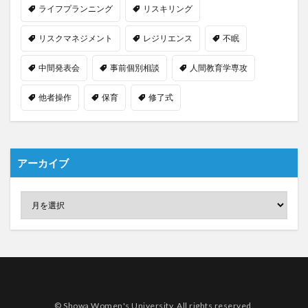
ライフプランニング
リスキリング
リスクマネジメント
レジリエンス
不眠
中間発表会
事前個別相談
人間教育学専攻
他者操作
保育
修了式
アーカイブ
© Showa Women's University. All rights reserved.