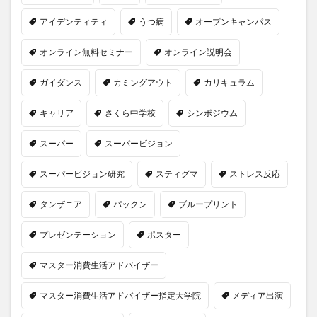
アイデンティティ
うつ病
オープンキャンパス
オンライン無料セミナー
オンライン説明会
ガイダンス
カミングアウト
カリキュラム
キャリア
さくら中学校
シンポジウム
スーパー
スーパービジョン
スーパービジョン研究
スティグマ
ストレス反応
タンザニア
パックン
ブループリント
プレゼンテーション
ポスター
マスター消費生活アドバイザー
マスター消費生活アドバイザー指定大学院
メディア出演