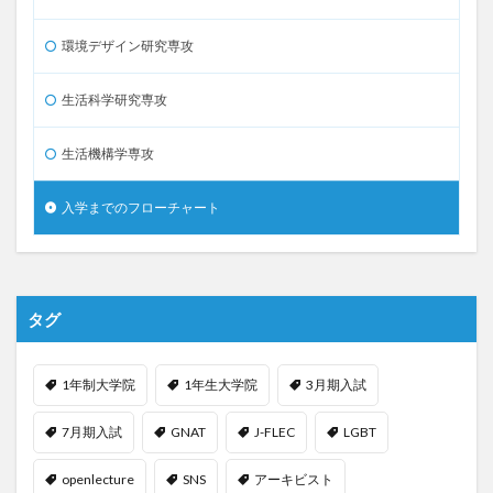
環境デザイン研究専攻
生活科学研究専攻
生活機構学専攻
入学までのフローチャート
タグ
1年制大学院
1年生大学院
3月期入試
7月期入試
GNAT
J-FLEC
LGBT
openlecture
SNS
アーキビスト