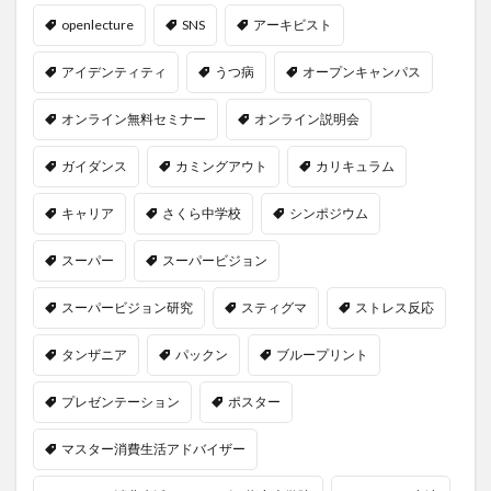
openlecture
SNS
アーキビスト
アイデンティティ
うつ病
オープンキャンパス
オンライン無料セミナー
オンライン説明会
ガイダンス
カミングアウト
カリキュラム
キャリア
さくら中学校
シンポジウム
スーパー
スーパービジョン
スーパービジョン研究
スティグマ
ストレス反応
タンザニア
パックン
ブループリント
プレゼンテーション
ポスター
マスター消費生活アドバイザー