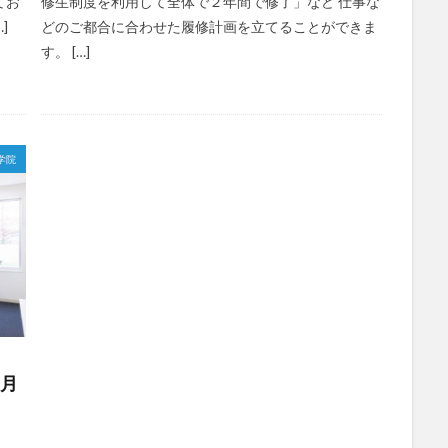
てお
修生制度を利用して全体で２年間で修了」など 仕事な
]
どのご都合に合わせた履修計画を立てることができま
す。 […]
学院
2月