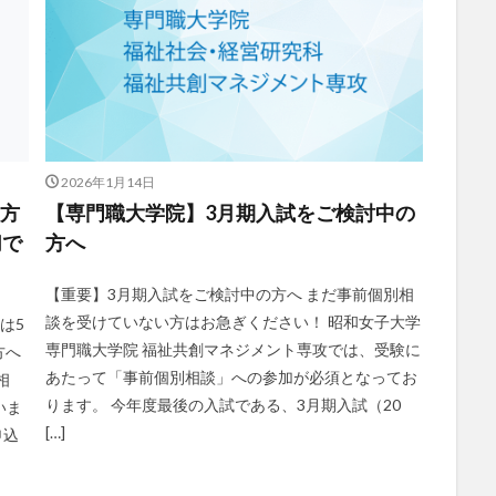
2026年1月14日
の方
【専門職大学院】3月期入試をご検討中の
切で
方へ
【重要】3月期入試をご検討中の方へ まだ事前個別相
談を受けていない方はお急ぎください！ 昭和女子大学
は5
専門職大学院 福祉共創マネジメント専攻では、受験に
方へ
あたって「事前個別相談」への参加が必須となってお
相
ります。 今年度最後の入試である、3月期入試（20
いま
[…]
申込