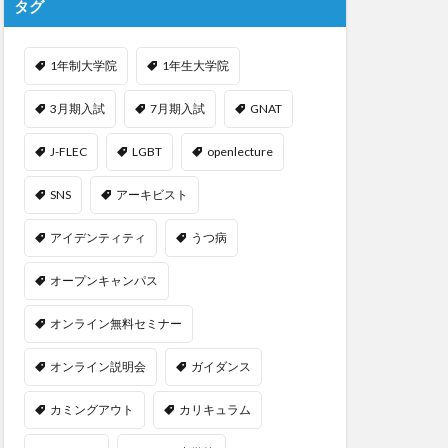
タグ
1年制大学院
1年生大学院
3月期入試
7月期入試
GNAT
J-FLEC
LGBT
openlecture
SNS
アーキビスト
アイデンティティ
うつ病
オープンキャンパス
オンライン無料セミナー
オンライン説明会
ガイダンス
カミングアウト
カリキュラム