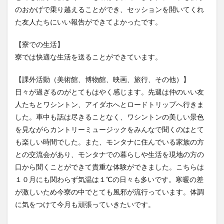
のおかげで乗り越えることができ、セッションを開いてくれ
た友人たちにいい報告ができてよかったです。
【寮での生活】
寮では快適な生活を送ることができています。
【課外活動（美術館、博物館、映画、旅行、その他）】
日々が過ぎるのがとてもはやく感じます。先週は仲のいい友
人たちとワシントン、アイダホへとロードトリップへ行きま
した。車中も話は尽きることなく、ワシントンの美しい景色
を見ながらカントリーミュージックをみんなで聞くのはとて
も楽しい時間でした。また、モンタナに住んでいる家族の方
との交流会があり、モンタナでの暮らしや生活を現地の方の
口から聞くことができて貴重な体験ができました。こちらは
１０月にも関わらず気温は１℃の日々も多いです。寒暖の差
が激しいため今寮の中でとても風邪が流行っています。体調
に気をつけて今月も頑張っていきたいです。