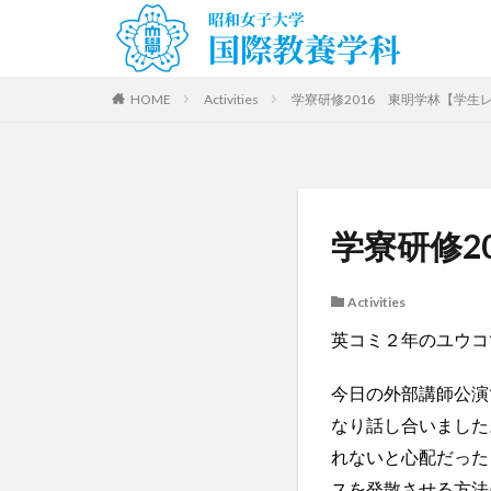
HOME
Activities
学寮研修2016 東明学林【学生
学寮研修2
Activities
英コミ２年のユウコ
今日の外部講師公演
なり話し合いました
れないと心配だった
スを発散させる方法