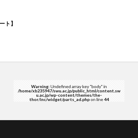
ート】
Warning
: Undefined array key "body" in
/home/xb235947/swu.ac.jp/public_html/content.sw
u.ac.jp/wp-content/themes/the-
thor/inc/widget/parts_ad.php
on line
44