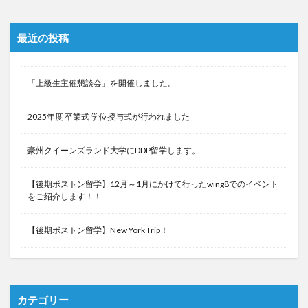
最近の投稿
「上級生主催懇談会」を開催しました。
2025年度 卒業式 学位授与式が行われました
豪州クイーンズランド大学にDDP留学します。
【後期ボストン留学】12月～1月にかけて行ったwing8でのイベント
をご紹介します！！
【後期ボストン留学】New York Trip！
カテゴリー