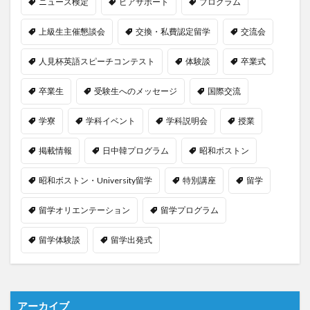
ニュース検定
ピアサポート
プログラム
上級生主催懇談会
交換・私費認定留学
交流会
人見杯英語スピーチコンテスト
体験談
卒業式
卒業生
受験生へのメッセージ
国際交流
学寮
学科イベント
学科説明会
授業
掲載情報
日中韓プログラム
昭和ボストン
昭和ボストン・University留学
特別講座
留学
留学オリエンテーション
留学プログラム
留学体験談
留学出発式
アーカイブ