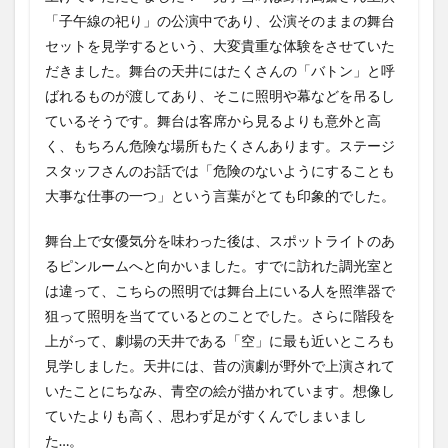
「子午線の祀り」の公演中であり、公演そのままの舞台
セットを見学するという、大変貴重な体験をさせていた
だきました。舞台の天井にはたくさんの「バトン」と呼
ばれるものが渡してあり、そこに照明や幕などを吊るし
ているそうです。舞台は客席から見るよりも意外と高
く、もちろん危険な場所もたくさんあります。ステージ
スタッフさんのお話では「危険のないようにすることも
大事な仕事の一つ」という言葉がとても印象的でした。
舞台上で女優気分を味わった後は、スポットライトのあ
るピンルームへと向かいました。すでに訪れた調光室と
は違って、こちらの照明では舞台上にいる人を照準器で
狙って照明を当てているとのことでした。さらに階段を
上がって、劇場の天井である「空」に最も近いところも
見学しました。天井には、昔の演劇が野外で上演されて
いたことにちなみ、青空の絵が描かれています。想像し
ていたよりも高く、思わず足がすくんでしまいまし
た…。