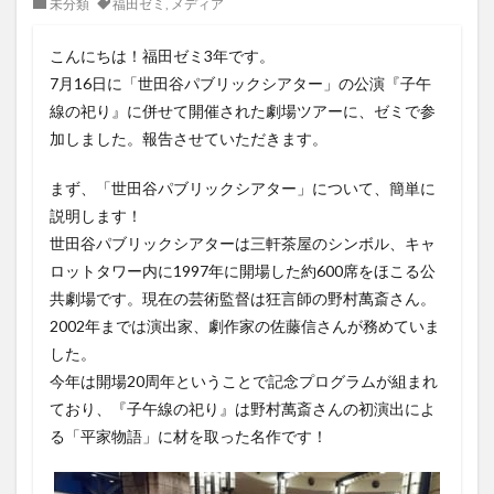
未分類
福田ゼミ
,
メディア
こんにちは！福田ゼミ3年です。
7月16日に「世田谷パブリックシアター」の公演『子午
線の祀り』に併せて開催された劇場ツアーに、ゼミで参
加しました。報告させていただきます。
まず、「世田谷パブリックシアター」について、簡単に
説明します！
世田谷パブリックシアターは三軒茶屋のシンボル、キャ
ロットタワー内に1997年に開場した約600席をほこる公
共劇場です。現在の芸術監督は狂言師の野村萬斎さん。
2002年までは演出家、劇作家の佐藤信さんが務めていま
した。
今年は開場20周年ということで記念プログラムが組まれ
ており、『子午線の祀り』は野村萬斎さんの初演出によ
る「平家物語」に材を取った名作です！