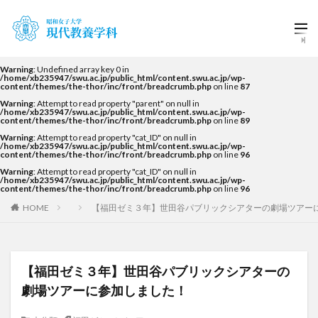
Warning
: Undefined array key 0 in
/home/xb235947/swu.ac.jp/public_html/content.swu.ac.jp/wp-
content/themes/the-thor/inc/front/breadcrumb.php
on line
87
Warning
: Attempt to read property "parent" on null in
/home/xb235947/swu.ac.jp/public_html/content.swu.ac.jp/wp-
content/themes/the-thor/inc/front/breadcrumb.php
on line
89
Warning
: Attempt to read property "cat_ID" on null in
/home/xb235947/swu.ac.jp/public_html/content.swu.ac.jp/wp-
content/themes/the-thor/inc/front/breadcrumb.php
on line
96
Warning
: Attempt to read property "cat_ID" on null in
/home/xb235947/swu.ac.jp/public_html/content.swu.ac.jp/wp-
content/themes/the-thor/inc/front/breadcrumb.php
on line
96
HOME
【福田ゼミ３年】世田谷パブリックシアターの劇場ツアー
【福田ゼミ３年】世田谷パブリックシアターの
劇場ツアーに参加しました！