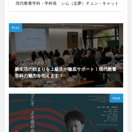
現代教養学科・学科長 シム（志夢）チュン・キャット
Prev
2025年4月28日
新生活の始まりを上級生が徹底サポート！現代教養
学科の魅力を伝えます！
Next