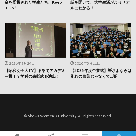
金を受賞された学生たち、Keep
話を聞いて、大学生活がよりリア
It Up！
ルにわかる！
2026年3月24日
2026年3月11日
【昭和女子大TV】まるでアカデミ
【2025年度卒業式】👋さよならは
ー賞！？学科の表彰式を演出！
別れの言葉じゃなくて…👋
© Showa Women's University. All rights reserved.