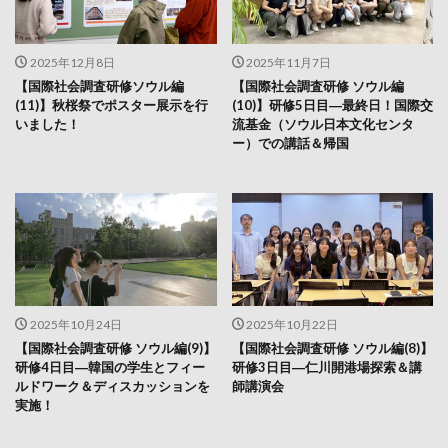
2025年12月8日
2025年11月7日
【国際社会調査研修ソウル編
【国際社会調査研修 ソウル編
(11)】秋桜祭でポスター展示を行
(10)】研修5日目―最終日！国際交
いました！
流基金（ソウル日本文化センタ
ー）での講話＆帰国
2025年10月24日
2025年10月22日
【国際社会調査研修 ソウル編(9)】
【国際社会調査研修 ソウル編(8)】
研修4日目―韓国の学生とフィー
研修3日目―仁川開港場探索＆講
ルドワーク＆ディスカッションを
師講演会
実施！