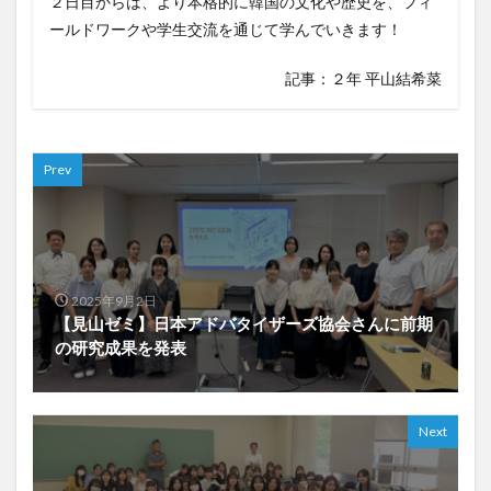
２日目からは、より本格的に韓国の文化や歴史を、フィ
ールドワークや学生交流を通じて学んでいきます！
記事：２年 平山結希菜
Prev
2025年9月2日
【見山ゼミ】日本アドバタイザーズ協会さんに前期
の研究成果を発表
Next