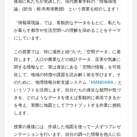
後期に私たちが受講した、現代教養学科の「情報環境
論」(担当：相 尚寿准教授) という授業を紹介します！
「情報環境論」では、客観的なデータをもとに、私たち
が暮らす都市や生活空間への理解を深めることをテーマ
にしています。
この授業では、特に場所と紐づいた「空間データ」に着
目します。人口や農業などの統計データ、災害や気象に
関する情報など、実は身近にある「空間の情報」を可視
化して、地域の特徴や課題を読み解く術を学びます。そ
のために、地理情報分析支援システム「
MANDARA
」と
いうソフトを活用します。自分たちの身近な疑問や気づ
きを、どのようなデータを使えば客観的に表現できるか
を考え、実際に地図としてアウトプットする作業に挑戦
します。
授業の最後には、作成した地図を使って一人ずつプレゼ
ンテーションを行います。自分の調べた情報を他人に伝