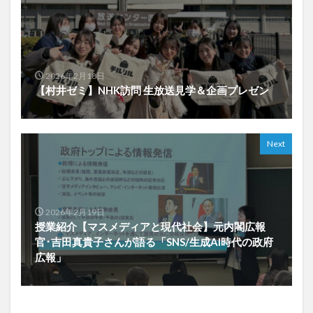
2026年2月18日
【村井ゼミ】NHK訪問 生放送見学＆企画プレゼン
Next
2026年2月19日
授業紹介【マスメディアと現代社会】元内閣広報
官･吉田真貴子さんが語る「SNS/生成AI時代の政府
広報」