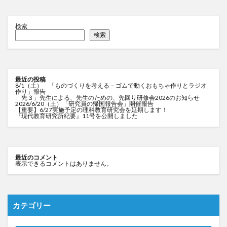
検索
検索
最近の投稿
8/1（土） 「ものづくりを考える－ゴムで動くおもちゃ作りとラジオ
作り」報告
「先３」先生による、先生のための、先回り研修会2026のお知らせ
2026/6/20（土）「研究員の帰国報告会」開催報告
【重要】6/27実施予定の理科教育研究会を延期します！
『現代教育研究所紀要』11号を公開しました
最近のコメント
表示できるコメントはありません。
カテゴリー