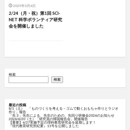
2025年3月6日
2/24（月・祝）第1回 SCI-
NET 科学ボランティア研究
会を開催しました
検索
検索
最近の投稿
8/1（土） 「ものづくりを考える－ゴムで動くおもちゃ作りとラジオ
作り」報告
「先３」先生による、先生のための、先回り研修会2026のお知らせ
2026/6/20（土）「研究員の帰国報告会」開催報告
【重要】6/27実施予定の理科教育研究会を延期します！
『現代教育研究所紀要』11号を公開しました