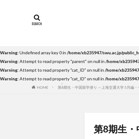
Temple Universi
アルカラ大学
インターンシップ
オフライン授業
カヤグム体験
Warning
: Undefined array key 0 in
/home/xb235947/swu.ac.jp/public_
スケジュール
Warning
: Attempt to read property "parent" on null in
/home/xb235947/
スペインバルセロ
Warning
: Attempt to read property "cat_ID" on null in
/home/xb235947/
ソウル女子大学校
Warning
: Attempt to read property "cat_ID" on null in
/home/xb235947/
ドイツ
ニュ
HOME
第8期生・中国留学便り ～上海交通大学 5月編・
ベトナム国家大学
ポーラ美術館
ライプツィヒ大学附
上海交通大学留学
第8期生・
人見杯英語スピー
内定者報告会