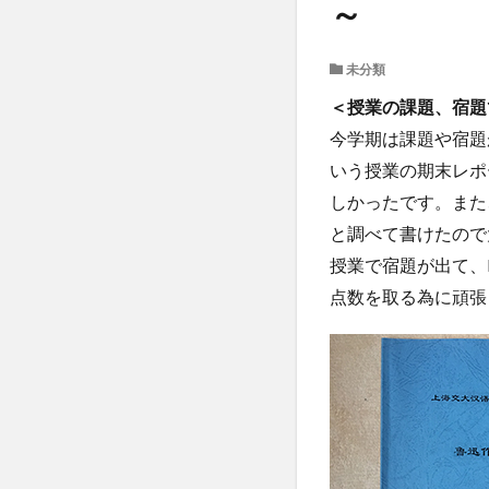
～
受験生へのメッセ
国際学部
国
未分類
学生の声
学
＜授業の課題、宿題
懇談会
成績
今学期は課題や宿題
教員紹介
文
いう授業の期末レポ
昭和女子大学
しかったです。また
東海大学
比
と調べて書けたので
現地レポート
授業で宿題が出て、
留学生
秋桜
点数を取る為に頑張
西江大学校留学
課外活動
金
韓国語