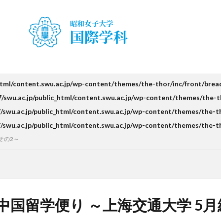
ty Japan Campus（TUJ）
The British School in Tokyo（BST）
UQ
ア
アルカラ大学あるかリングア
アンバサダー
イベント
インターン
・就職活動
オーストラリア
オーストラリア（UQ)
オープンキャン
お正月
お茶会
カーン
カーン・ノルマンディー大学Carré interna
キャリア
キャンパスライフ
クイーンズランド
コンテスト
html/content.swu.ac.jp/wp-content/themes/the-thor/inc/front/bre
スピーチコンテスト
スペイン
スペイン・アルカラ大学Alcalingua留学
swu.ac.jp/public_html/content.swu.ac.jp/wp-content/themes/the-t
ナ
スペインマドリード
スペイン留学
スペイン語
ソウル女子
swu.ac.jp/public_html/content.swu.ac.jp/wp-content/themes/the-t
留学
ダーラナ大学留学
ダブル・ディグリー・プログラム
テンプル
swu.ac.jp/public_html/content.swu.ac.jp/wp-content/themes/the-t
ース
フランス
フランス留学
ベトナム
ベトナム国家大学
その2～
ハノイ人文社会科学大学留学
ベトナム航空
ベトナム観光
ベトナム
ボストン留学
ボランティア
ボランティア活動
ライプツィヒ
属ドイツ語学校interDaF留学
レポート
ワルシャワ大学留学
上海
上海外国語大学
中国
中国留学
中国語
交換・私費認定
中国留学便り ～上海交通大学 5月
チコンテスト
企業
体験授業
保護者懇談会
優勝
入賞
冬休み
出発
初月レポート
卒業式
卒業生
博物館