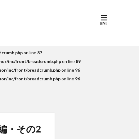
ルカラ
シップ
パス
tional留学
シンポジウム
adcrumb.php
スペイントレド
on line
87
hor/inc/front/breadcrumb.php
on line
89
大学校
hor/inc/front/breadcrumb.php
on line
96
大学ジャパン(TUJ)
hor/inc/front/breadcrumb.php
on line
96
語
交通大学
留学
交流会
編・その2
公開講座
受賞