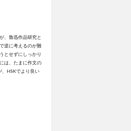
協定校留学学生
研修
学生
履修科目
からのメッセージ
が、魯迅作品研究と
iversity留学
で逆に考えるのが難
明学林
うとせずにしっかり
講演
特別講義
には、たまに作文の
留学出発式
、HSKでより良い
江大学校
誠信女子大学校留学
韓国社会研究