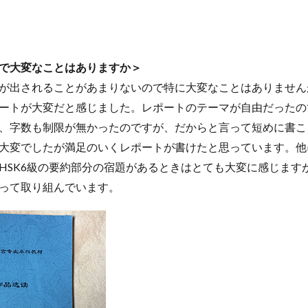
ージ
台湾
国際・地域研究
国際交流
国際学科
国際学科
際学部国際学科
夏季休暇
外部講師
季節学期
学寮
学寮
生特集
学科イベント
学科説明会
学食
寮生活
就職活動
で大変なことはありますか＞
優等賞受賞
授業紹介
授業風景
掲載情報
撮影風景
教員
が出されることがあまりないので特に大変なことはありません
化体験
日中韓プログラム
日本
昭和ボストン
昭和ボストン・Un
ートが大変だと感じました。レポートのテーマが自由だったの
昭和女子大学国際学部
昭和女子大学国際学部国際学科
時間割
東
、字数も制限が無かったのですが、だからと言って短めに書こ
較社会論
淑明女子大学校
淑明女子大学校留学
特別講座
特別
大変でしたが満足のいくレポートが書けたと思っています。他
産学交流会
留学
留学プログラム
留学レポート
留学体験談
HSK6級の要約部分の宿題があるときはとても大変に感じますが
祭
秋桜際
箱根湯本
華東師範大学
華東師範大学留学
西
って取り組んでいます。
言語交流会
話してみよう韓国語
語学堂
誠信女子大学校
泰植先生
長期休暇
集会
韓国
韓国現代史
韓国留学
検索