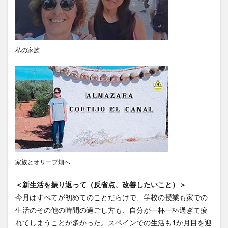
文化体験
日中韓プログラム
日本
昭和ボストン
昭和ボストン・University留学
昭和女子大学
昭和女子大学国際学部
私の家族
昭和女子大学国際学部国際学科
時間割
東明学林
東海大学
比較社会論
淑明女子大学校
淑明女子大学校留学
特別講座
特別講演
特別講義
現地レポート
産学交流会
留学
留学プログラム
留学レポート
留学体験談
留学出発式
留学生
秋桜祭
秋桜際
箱根湯本
華東師範大学
華東師範大学留学
家族とオリーブ畑へ
西江大学校
西江大学校留学
言語交流会
話してみよう韓国語
語学堂
誠信女子大学校
＜新生活を振り返って（反省点、改善したいこと）＞
今月はすべてが初めてのことだらけで、学校の授業も家での
誠信女子大学校留学
課外活動
金泰植先生
生活のその他の時間の過ごし方も、自分が一杯一杯過ぎて疲
長期休暇
集会
韓国
韓国現代史
れてしまうことが多かった。スペインでの生活も1か月目を迎
韓国留学
韓国社会研究
韓国語