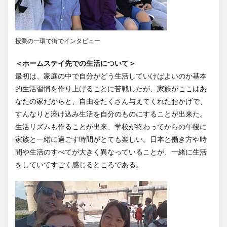
レポート
ワルシャワ大学留学
上海交通大学
上海交通大学留学
上海外国語大学
中国
授業の一環で街でインタビュー
中国留学
中国語
交換・私費認定留学
交流会
人見杯英語スピーチコンテスト
企業
体験授業
＜ホームステイ先での生活について＞
保護者懇談会
優勝
入賞
公開講座
最初は、家庭の中で自分がどう生活していけばよいのか基本
的生活習慣を作り上げることに苦戦したが、家族がここはあ
内定者報告会
冬休み
出発
初月レポート
なたの家だからと、自由をたくさん与えてくれたおかげで、
卒業式
卒業生
博物館
受賞
すんなりと溶け込み生活を自分のものにすることが出来た。
受験生へのメッセージ
台湾
国際・地域研究
生活リズムも作ることが出来、学校が終わってからの午後に
国際交流
国際学科
国際学科協定校留学学生
家族と一緒に過ごす時間がとても楽しい。日本と働き方や時
国際学部
国際学部国際学科
夏季休暇
間や生活のすべてが大きく異なっていることが、一緒に生活
をしていてすごく感じるところである。
外部講師
季節学期
学寮
学寮研修
学生
学生の声
学生特集
学科イベント
学科説明会
学食
寮生活
就職活動
履修科目
懇談会
成績優等賞受賞
授業紹介
授業風景
掲載情報
撮影風景
教員からのメッセージ
教員紹介