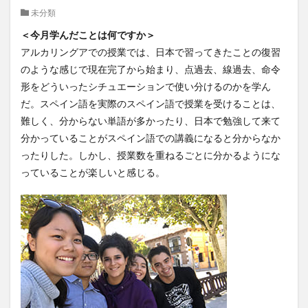
未分類
クイーンズランド
コンテスト
シンポジウム
＜今月学んだことは何ですか＞
スケジュール
スピーチコンテスト
スペイン
アルカリングアでの授業では、日本で習ってきたことの復習
スペイン・アルカラ大学Alcalingua留学
スペイントレド
のような感じで現在完了から始まり、点過去、線過去、命令
スペインバルセロナ
スペインマドリード
形をどういったシチュエーションで使い分けるのかを学ん
スペイン留学
スペイン語
ソウル女子大学校
だ。スペイン語を実際のスペイン語で授業を受けることは、
ソウル女子大学校留学
ダーラナ大学留学
難しく、分からない単語が多かったり、日本で勉強して来て
分かっていることがスペイン語での講義になると分からなか
ダブル・ディグリー・プログラム
ったりした。しかし、授業数を重ねるごとに分かるようにな
テンプル大学ジャパン(TUJ)
ドイツ
ニュース
っていることが楽しいと感じる。
フランス
フランス留学
ベトナム
ベトナム国家大学
ベトナム国家大学ハノイ人文社会科学大学留学
ベトナム航空
ベトナム観光
ベトナム語
ポーラ美術館
ボストン留学
ボランティア
ボランティア活動
ライプツィヒ
ライプツィヒ大学附属ドイツ語学校interDaF留学