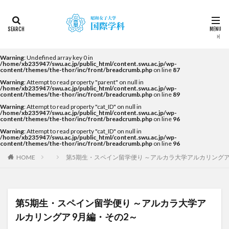
カテゴリー
タグ
Warning
: Undefined array key 0 in
/home/xb235947/swu.ac.jp/public_html/content.swu.ac.jp/wp-
content/themes/the-thor/inc/front/breadcrumb.php
on line
87
2022
2023
2024
2025
2026
DDP
Warning
: Attempt to read property "parent" on null in
KF
NEWS
STUDENTS OF THE YEAR
/home/xb235947/swu.ac.jp/public_html/content.swu.ac.jp/wp-
content/themes/the-thor/inc/front/breadcrumb.php
on line
89
Temple University Japan Campus（TUJ）
Warning
: Attempt to read property "cat_ID" on null in
/home/xb235947/swu.ac.jp/public_html/content.swu.ac.jp/wp-
The British School in Tokyo（BST）
UQ
アルカラ
content/themes/the-thor/inc/front/breadcrumb.php
on line
96
Warning
: Attempt to read property "cat_ID" on null in
アルカラ大学
アルカラ大学あるかリングア
/home/xb235947/swu.ac.jp/public_html/content.swu.ac.jp/wp-
content/themes/the-thor/inc/front/breadcrumb.php
on line
96
アンバサダー
イベント
インターンシップ
HOME
第5期生・スペイン留学便り ～アルカラ大学アルカリングア
インターンシップ・就職活動
オーストラリア
オーストラリア（UQ)
オープンキャンパス
オフライン授業
お正月
お茶会
カーン
第5期生・スペイン留学便り ～アルカラ大学ア
カーン・ノルマンディー大学Carré international留学
ルカリングア 9月編・その2～
カヤグム体験
キャリア
キャンパスライフ