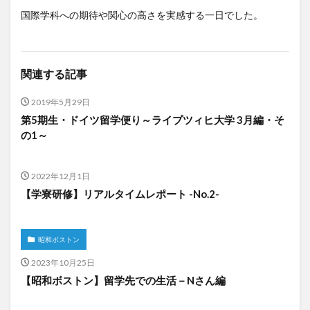
国際学科への期待や関心の高さを実感する一日でした。
文化体験
日中韓プログラム
日本
昭和ボストン
昭和ボストン・University留学
昭和女子大学
昭和女子大学国際学部
関連する記事
昭和女子大学国際学部国際学科
時間割
東明学林
2019年5月29日
東海大学
比較社会論
淑明女子大学校
第5期生・ドイツ留学便り～ライプツィヒ大学 3月編・そ
淑明女子大学校留学
特別講座
特別講演
の1～
特別講義
現地レポート
産学交流会
留学
留学プログラム
留学レポート
留学体験談
2022年12月1日
留学出発式
留学生
秋桜祭
秋桜際
【学寮研修】リアルタイムレポート -No.2-
箱根湯本
華東師範大学
華東師範大学留学
西江大学校
西江大学校留学
言語交流会
昭和ボストン
話してみよう韓国語
語学堂
誠信女子大学校
2023年10月25日
誠信女子大学校留学
課外活動
金泰植先生
【昭和ボストン】留学先での生活－Nさん編
長期休暇
集会
韓国
韓国現代史
韓国留学
韓国社会研究
韓国語