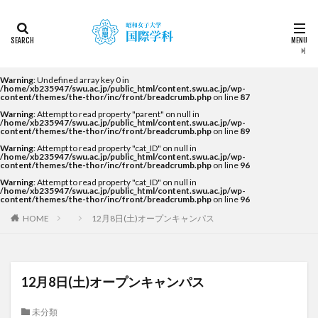
カテゴリー
タグ
Warning
: Undefined array key 0 in
/home/xb235947/swu.ac.jp/public_html/content.swu.ac.jp/wp-
content/themes/the-thor/inc/front/breadcrumb.php
on line
87
2022
2023
2024
2025
2026
DDP
Warning
: Attempt to read property "parent" on null in
KF
NEWS
STUDENTS OF THE YEAR
/home/xb235947/swu.ac.jp/public_html/content.swu.ac.jp/wp-
content/themes/the-thor/inc/front/breadcrumb.php
on line
89
Temple University Japan Campus（TUJ）
Warning
: Attempt to read property "cat_ID" on null in
/home/xb235947/swu.ac.jp/public_html/content.swu.ac.jp/wp-
The British School in Tokyo（BST）
UQ
アルカラ
content/themes/the-thor/inc/front/breadcrumb.php
on line
96
Warning
: Attempt to read property "cat_ID" on null in
アルカラ大学
アルカラ大学あるかリングア
/home/xb235947/swu.ac.jp/public_html/content.swu.ac.jp/wp-
content/themes/the-thor/inc/front/breadcrumb.php
on line
96
アンバサダー
イベント
インターンシップ
HOME
12月8日(土)オープンキャンパス
インターンシップ・就職活動
オーストラリア
オーストラリア（UQ)
オープンキャンパス
オフライン授業
お正月
お茶会
カーン
12月8日(土)オープンキャンパス
カーン・ノルマンディー大学Carré international留学
未分類
カヤグム体験
キャリア
キャンパスライフ