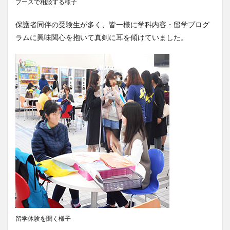
ブースで相談する様子
レポート
ワルシャワ大学留学
上海交通大学
保護者同伴の受験生が多く、皆一様に学科内容・留学プログ
上海交通大学留学
上海外国語大学
中国
ラムに興味関心を抱いて真剣に耳を傾けていました。
中国留学
中国語
交換・私費認定留学
交流会
人見杯英語スピーチコンテスト
企業
体験授業
保護者懇談会
優勝
入賞
公開講座
内定者報告会
冬休み
出発
初月レポート
卒業式
卒業生
博物館
受賞
受験生へのメッセージ
台湾
国際・地域研究
国際交流
国際学科
国際学科協定校留学学生
国際学部
国際学部国際学科
夏季休暇
外部講師
季節学期
学寮
学寮研修
学生
学生の声
学生特集
学科イベント
学科説明会
学食
寮生活
就職活動
履修科目
懇談会
成績優等賞受賞
授業紹介
授業風景
掲載情報
留学体験を聞く様子
撮影風景
教員からのメッセージ
教員紹介