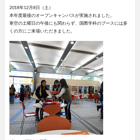
2018年12月8日（土）
クイーンズランド
コンテスト
シンポジウム
本年度最後のオープンキャンパスが実施されました。
スケジュール
スピーチコンテスト
スペイン
寒空の土曜日の午後にも関わらず、国際学科のブースには多
スペイン・アルカラ大学Alcalingua留学
スペイントレド
くの方にご来場いただきました。
スペインバルセロナ
スペインマドリード
スペイン留学
スペイン語
ソウル女子大学校
ソウル女子大学校留学
ダーラナ大学留学
ダブル・ディグリー・プログラム
テンプル大学ジャパン(TUJ)
ドイツ
ニュース
フランス
フランス留学
ベトナム
ベトナム国家大学
ベトナム国家大学ハノイ人文社会科学大学留学
ベトナム航空
ベトナム観光
ベトナム語
ポーラ美術館
ボストン留学
ボランティア
ボランティア活動
ライプツィヒ
ライプツィヒ大学附属ドイツ語学校interDaF留学