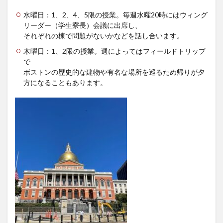
レポート
ワルシャワ大学留学
上海交通大学
水曜日：1、2、4、5限の授業。毎週水曜20時にはウィング
リーダー（学生寮長）会議に出席し、
上海交通大学留学
上海外国語大学
中国
それぞれの棟で問題がないかなどを話し合います。
中国留学
中国語
交換・私費認定留学
交流会
木曜日：1、2限の授業。週によってはフィールドトリップ
人見杯英語スピーチコンテスト
企業
体験授業
で
ボストンの歴史的な建物や有名な場所を巡るため帰りが夕
保護者懇談会
優勝
入賞
公開講座
方になることもあります。
内定者報告会
冬休み
出発
初月レポート
卒業式
卒業生
博物館
受賞
受験生へのメッセージ
台湾
国際・地域研究
国際交流
国際学科
国際学科協定校留学学生
国際学部
国際学部国際学科
夏季休暇
外部講師
季節学期
学寮
学寮研修
学生
学生の声
学生特集
学科イベント
学科説明会
学食
寮生活
就職活動
履修科目
懇談会
成績優等賞受賞
授業紹介
授業風景
掲載情報
撮影風景
教員からのメッセージ
教員紹介