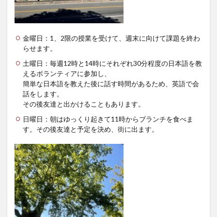
文化体験
日中韓プログラム
日本
昭和ボストン
昭和ボストン・University留学
金曜日：1、2限の授業を受けて、週末に向けて課題を終わ
昭和女子大学
昭和女子大学国際学部
らせます。
昭和女子大学国際学部国際学科
時間割
東明学林
土曜日：毎週12時と14時にそれぞれ30分程度の日本語を教
東海大学
比較社会論
淑明女子大学校
えるボランティアに参加し、
簡単な日本語を教えた後に話す時間があるため、英語で会
淑明女子大学校留学
特別講座
特別講演
話をします。
特別講義
現地レポート
産学交流会
留学
その後友達と出かけることもあります。
留学プログラム
留学レポート
留学体験談
日曜日：朝はゆっくり起きて11時からブランチを食べま
す。その後友達と予定を決め、街に出ます。
留学出発式
留学生
秋桜祭
秋桜際
箱根湯本
華東師範大学
華東師範大学留学
西江大学校
西江大学校留学
言語交流会
話してみよう韓国語
語学堂
誠信女子大学校
誠信女子大学校留学
課外活動
金泰植先生
長期休暇
集会
韓国
韓国現代史
韓国留学
韓国社会研究
韓国語