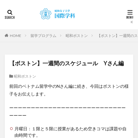
カテゴリー
タグ
HOME
留学プログラム
昭和ボストン
【ボストン】一週間のス
2022
2023
2024
2025
2026
DDP
KF
NEWS
STUDENTS OF THE YEAR
【ボストン】一週間のスケジュール Yさん編
Temple University Japan Campus（TUJ）
The British School in Tokyo（BST）
UQ
アルカラ
昭和ボストン
アルカラ大学
アルカラ大学あるかリングア
前回のベトナム留学中のNさん編に続き、今回はボストンの様
アンバサダー
イベント
インターンシップ
子をお伝えします。
インターンシップ・就職活動
オーストラリア
ーーーーーーーーーーーーーーーーーーーーーーーーーーー
オーストラリア（UQ)
オープンキャンパス
ーーーー
オフライン授業
お正月
お茶会
カーン
カーン・ノルマンディー大学Carré international留学
月曜日：１限と５限に授業があるため空きコマは課題や自
由時間です。
カヤグム体験
キャリア
キャンパスライフ