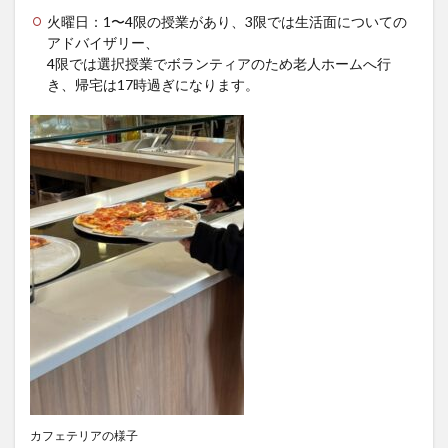
火曜日：1〜4限の授業があり、3限では生活面についての
クイーンズランド
コンテスト
シンポジウム
アドバイザリー、
スケジュール
スピーチコンテスト
スペイン
4限では選択授業でボランティアのため老人ホームへ行
き、帰宅は17時過ぎになります。
スペイン・アルカラ大学Alcalingua留学
スペイントレド
スペインバルセロナ
スペインマドリード
スペイン留学
スペイン語
ソウル女子大学校
ソウル女子大学校留学
ダーラナ大学留学
ダブル・ディグリー・プログラム
テンプル大学ジャパン(TUJ)
ドイツ
ニュース
フランス
フランス留学
ベトナム
ベトナム国家大学
ベトナム国家大学ハノイ人文社会科学大学留学
ベトナム航空
ベトナム観光
ベトナム語
ポーラ美術館
ボストン留学
ボランティア
ボランティア活動
ライプツィヒ
カフェテリアの様子
ライプツィヒ大学附属ドイツ語学校interDaF留学