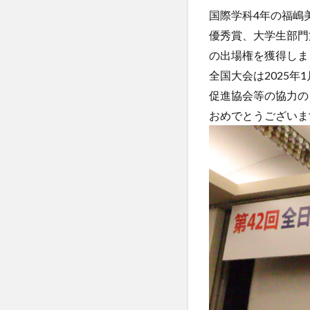
国際学科4年の福嶋
受験生へのメッセ
優秀賞、大学生部門
国際学部
国
の出場権を獲得しま
学生の声
学
全国大会は2025
懇談会
成績
促進協会等の協力の
教員紹介
文
おめでとうございま
昭和女子大学
東海大学
比
現地レポート
留学生
秋桜
西江大学校留学
課外活動
金
韓国語