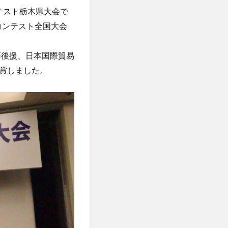
ンテスト栃木県大会で
協定校留学学生
コンテスト全国大会
研修
学生
履修科目
等後援、日本国際貿易
からのメッセージ
賞しました。
iversity留学
明学林
講演
特別講義
留学出発式
江大学校
誠信女子大学校留学
韓国社会研究