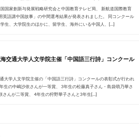
日、中国国家創新与発展戦略研究会と中国教育テレビ局、 新航道国際教育
用英語講中国故事」の中間選考結果が発表されました。 同コンクール
学生、大学院生のほかに、留学生、海外にいる中国人、[…]
上海交通大学人文学院主催「中国語三行詩」コンクール
上海交通大学人文学院主催の「中国語三行詩」コンクールの表彰式が行われ
4年生の中嶋沙依さんが一等賞、 3年生の松藤真子さん・島袋萌乃華さ
さんが二等賞、 4年生の狩野華子さんと3年生[…]