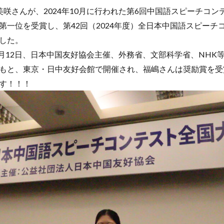
美咲さんが、2024年10月に行われた第6回中国語スピーチコ
ージ
台湾
国際・地域研究
国際交流
国際学科
国際学科
第一位を受賞し、第42回（2024年度）全日本中国語スピーチ
際学部国際学科
夏季休暇
外部講師
季節学期
学寮
学寮
した。
生特集
学科イベント
学科説明会
学食
寮生活
就職活動
年1月12日、日本中国友好協会主催、外務省、文部科学省、NHK
優等賞受賞
授業紹介
授業風景
掲載情報
撮影風景
教員
もと、東京・日中友好会館で開催され、福嶋さんは奨励賞を受
化体験
日中韓プログラム
日本
昭和ボストン
昭和ボストン・Un
す！！！
昭和女子大学国際学部
昭和女子大学国際学部国際学科
時間割
東
較社会論
淑明女子大学校
淑明女子大学校留学
特別講座
特別
産学交流会
留学
留学プログラム
留学レポート
留学体験談
祭
秋桜際
箱根湯本
華東師範大学
華東師範大学留学
西
言語交流会
話してみよう韓国語
語学堂
誠信女子大学校
泰植先生
長期休暇
集会
韓国
韓国現代史
韓国留学
検索