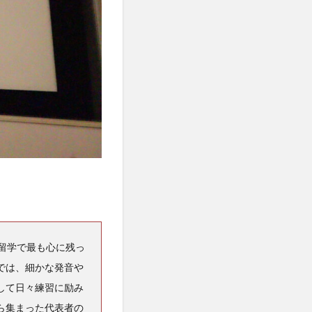
留学で最も心に残っ
では、細かな発音や
して日々練習に励み
ら集まった代表者の