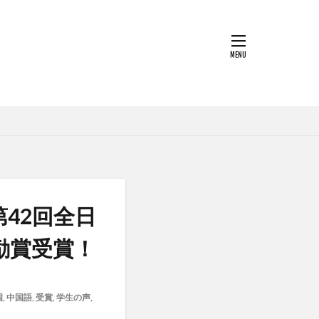
ルカラ
シップ
パス
tional留学
シンポジウム
スペイントレド
大学校
大学ジャパン(TUJ)
語
42回全日
励賞受賞！
交通大学
留学
交流会
公開講座
国
,
中国語
,
受賞
,
学生の声
,
受賞