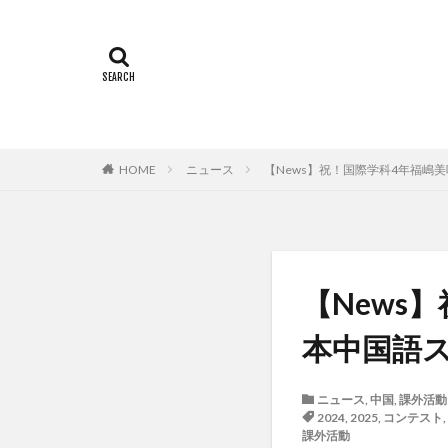
Temple Universi
アルカラ大学
インターンシップ
オフライン授業
カヤグム体験
スケジュール
HOME
ニュース
【News】祝！国際学科4年福嶋
スペインバルセロ
ソウル女子大学校
ドイツ
ニュ
ベトナム国家大学
【News
ポーラ美術館
本中国語
ライプツィヒ大学附
上海交通大学留学
ニュース
,
中国
,
課外活動
人見杯英語スピー
2024
,
2025
,
コンテスト
,
課外活動
内定者報告会