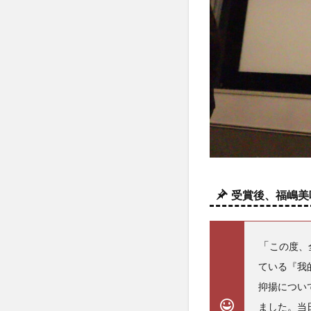
受賞後、福嶋美
「
この度、
ている『我
抑揚につい
ました。当