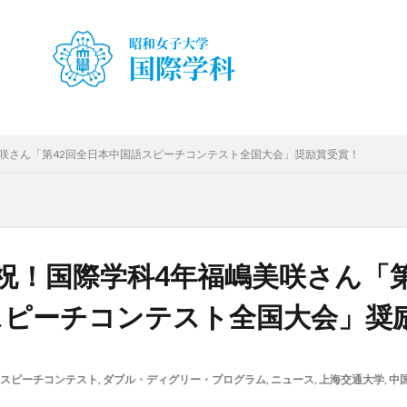
ty Japan Campus（TUJ）
The British School in Tokyo（BST）
UQ
ア
アルカラ大学あるかリングア
アンバサダー
イベント
インターン
・就職活動
オーストラリア
オーストラリア（UQ)
オープンキャン
お正月
お茶会
カーン
カーン・ノルマンディー大学Carré interna
キャリア
キャンパスライフ
クイーンズランド
コンテスト
スピーチコンテスト
スペイン
スペイン・アルカラ大学Alcalingua留学
美咲さん「第42回全日本中国語スピーチコンテスト全国大会」奨励賞受賞！
ナ
スペインマドリード
スペイン留学
スペイン語
ソウル女子
留学
ダーラナ大学留学
ダブル・ディグリー・プログラム
テンプル
ース
フランス
フランス留学
ベトナム
ベトナム国家大学
ハノイ人文社会科学大学留学
ベトナム航空
ベトナム観光
ベトナム
】祝！国際学科4年福嶋美咲さん「第
ボストン留学
ボランティア
ボランティア活動
ライプツィヒ
スピーチコンテスト全国大会」奨
属ドイツ語学校interDaF留学
レポート
ワルシャワ大学留学
上海
上海外国語大学
中国
中国留学
中国語
交換・私費認定
チコンテスト
企業
体験授業
保護者懇談会
優勝
入賞
スピーチコンテスト
,
ダブル・ディグリー・プログラム
,
ニュース
,
上海交通大学
,
中
冬休み
出発
初月レポート
卒業式
卒業生
博物館