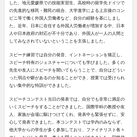
した。地元愛媛県での技能実習生、高校時の留学先ドイツで
レポート
ワルシャワ大学留学
上海交通大学
の先進的な移民・難民の統合、大学進学による上京後のコン
上海交通大学留学
上海外国語大学
中国
ビニ等で働く外国人労働者など、自分の経験を基にしまし
た。近年、日本に在住する外国人労働者が増加する中、日本
中国留学
中国語
交換・私費認定留学
交流会
人や日本政府の対応が不十分であり、外国人が一人の人間と
人見杯英語スピーチコンテスト
企業
体験授業
してみなされていないということを主張しました。
保護者懇談会
優勝
入賞
公開講座
内定者報告会
冬休み
出発
初月レポート
スピーチ練習では自分の発音、イントネーションを矯正し、
スピーチ特有のジェスチャーについても学びました。多くの
卒業式
卒業生
博物館
受賞
先生や友人にスピーチを聞いてもらうことで、自分はどうい
受験生へのメッセージ
台湾
国際・地域研究
った弱点や癖があるのか知ることができ、授業では受けられ
国際交流
国際学科
国際学科協定校留学学生
ない集中的な特訓ができました。
国際学部
国際学部国際学科
夏季休暇
スピーチコンテスト当日の発表では、自分でも非常に満足の
外部講師
季節学期
学寮
学寮研修
学生
いくスピーチをすることができました。国際学科の教授や友
学生の声
学生特集
学科イベント
学科説明会
人、家族が会場に駆けつけてくれ、発表中も緊張せずに、安
学食
寮生活
就職活動
履修科目
懇談会
心して発表できました。本コンテストでは学内のみならず、
成績優等賞受賞
授業紹介
授業風景
掲載情報
他大学からの学生が多く参加しており、ファイナリスト各々
撮影風景
教員からのメッセージ
教員紹介