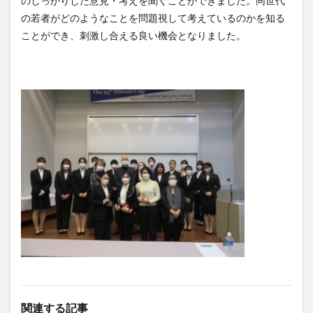
のしっかりした意見・考えを聞くことができました。同世代
の若者がどのようなことを問題視して考えているのかを知る
文化体験
日中韓プログラム
日本
ことができ、刺激し合える良い機会となりました。
昭和ボストン
昭和ボストン・University留学
昭和女子大学
昭和女子大学国際学部
昭和女子大学国際学部国際学科
時間割
東明学林
東海大学
比較社会論
淑明女子大学校
淑明女子大学校留学
特別講座
特別講演
特別講義
現地レポート
産学交流会
留学
留学プログラム
留学レポート
留学体験談
留学出発式
留学生
秋桜祭
秋桜際
箱根湯本
華東師範大学
華東師範大学留学
西江大学校
西江大学校留学
言語交流会
話してみよう韓国語
語学堂
誠信女子大学校
誠信女子大学校留学
課外活動
金泰植先生
長期休暇
集会
韓国
韓国現代史
関連する記事
韓国留学
韓国社会研究
韓国語