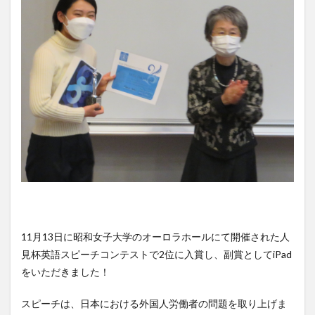
クイーンズランド
コンテスト
シンポジウム
スケジュール
スピーチコンテスト
スペイン
スペイン・アルカラ大学Alcalingua留学
スペイントレド
スペインバルセロナ
スペインマドリード
スペイン留学
スペイン語
ソウル女子大学校
ソウル女子大学校留学
ダーラナ大学留学
ダブル・ディグリー・プログラム
テンプル大学ジャパン(TUJ)
ドイツ
ニュース
フランス
フランス留学
ベトナム
ベトナム国家大学
ベトナム国家大学ハノイ人文社会科学大学留学
11月13日に昭和女子大学のオーロラホールにて開催された人
ベトナム航空
ベトナム観光
ベトナム語
見杯英語スピーチコンテストで2位に入賞し、副賞としてiPad
ポーラ美術館
ボストン留学
ボランティア
をいただきました！
ボランティア活動
ライプツィヒ
スピーチは、日本における外国人労働者の問題を取り上げま
ライプツィヒ大学附属ドイツ語学校interDaF留学