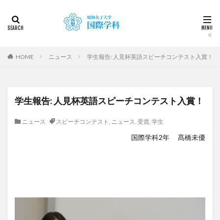
カテゴリー
タグ
HOME
ニュース
学生報告: 人見杯英語スピーチコンテスト入賞！
2022
2023
2024
2025
2026
DDP
KF
NEWS
STUDENTS OF THE YEAR
学生報告: 人見杯英語スピーチコンテスト入賞！
Temple University Japan Campus（TUJ）
The British School in Tokyo（BST）
UQ
アルカラ
ニュース
スピーチコンテスト
,
ニュース
,
受賞
,
学生
アルカラ大学
アルカラ大学あるかリングア
国際学科2年 髙橋未優
アンバサダー
イベント
インターンシップ
インターンシップ・就職活動
オーストラリア
オーストラリア（UQ)
オープンキャンパス
オフライン授業
お正月
お茶会
カーン
カーン・ノルマンディー大学Carré international留学
カヤグム体験
キャリア
キャンパスライフ