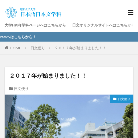
大学HP内 学科ページへはこちらから
日文オリジナルサイトへはこちらから
gramへはこちらから！
HOME
日文便り
２０１７年が始まりました！！
２０１７年が始まりました！！
日文便り
日文便り