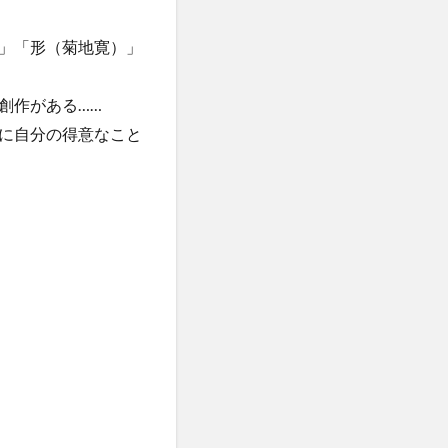
」「形（菊地寛）」
創作がある……
に自分の得意なこと