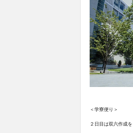
＜学寮便り＞
２日目は双六作成を