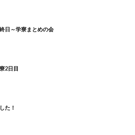
終日～学寮まとめの会
寮2日目
した！