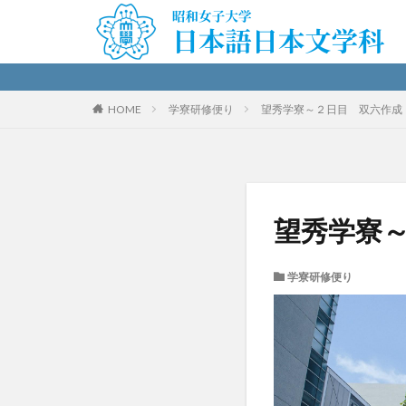
HOME
学寮研修便り
望秀学寮～２日目 双六作成
望秀学寮
学寮研修便り