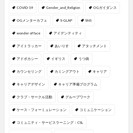
COVID-19
Gender_and_Religion
OGガイダンス
OGメンターカフェ
S-GLAP
SNS
wonder of face
アイデンティティ
アイトラッカー
あいりす
アタッチメント
アドボカシー
イギリス
うつ病
カウンセリング
カミングアウト
キャリア
キャリアデザイン
キャリア準備プログラム
クラブ・サークル活動
グループワーク
ケース・フォーミュレーション
コミュニケーション
コミュニティ・サービスラーニング：CSL