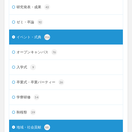
研究発表・成果
43
ゼミ・卒論
92
イベント・式典
206
オープンキャンパス
76
入学式
9
卒業式・卒業パーティー
26
学寮研修
54
秋桜祭
39
地域・社会貢献
88