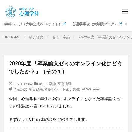
学科ページ（大学公式Webサイト）
心理学専攻（大学院ブログ）
生
HOME
研究活動
ゼミ・卒論
2020年度 「卒業論文ゼミのオ
2020年度 「卒業論文ゼミのオンライン化はどう
でしたか？」（その１）
2020-08-04
ゼミ・卒論
,
研究活動
卒業論文
,
広告効果
,
本多ハワード素子先生
240view
今回、心理学科4年生の2名にオンラインとなった卒業論文ゼ
ミの体験談を寄せてもらいました。
まずは，1人目の体験談をご紹介致します。