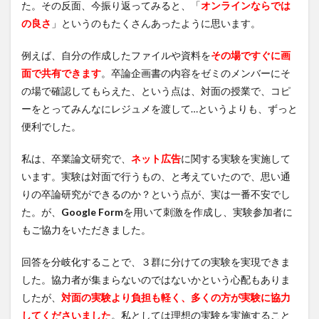
た。その反面、今振り返ってみると、「
オンラインならでは
の良さ
」というのもたくさんあったように思います。
例えば、自分の作成したファイルや資料を
その場ですぐに画
面で共有できます
。卒論企画書の内容をゼミのメンバーにそ
の場で確認してもらえた、という点は、対面の授業で、コピ
ーをとってみんなにレジュメを渡して…というよりも、ずっと
便利でした。
私は、卒業論文研究で、
ネット広告
に関する実験を実施して
います。実験は対面で行うもの、と考えていたので、思い通
りの卒論研究ができるのか？という点が、実は一番不安でし
た。が、
Google Form
を用いて刺激を作成し、実験参加者に
もご協力をいただきました。
回答を分岐化することで、３群に分けての実験を実現できま
した。協力者が集まらないのではないかという心配もありま
したが、
対面の実験より負担も軽く、多くの方が実験に協力
してくださいました
。私としては理想の実験を実施すること